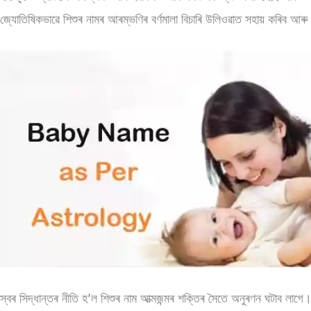
জ্যোতিষিকভাৱে শিশুৰ নামৰ আৰম্ভণিৰ বৰ্ণমালা বিচাৰি উলিওৱাত সহায় কৰিব 
স্বৰ সিদ্ধান্তৰ নীতি হ’ল শিশুৰ নাম আত্মজন্মৰ শক্তিৰ সৈতে অনুৰণন ঘটাব লাগে।