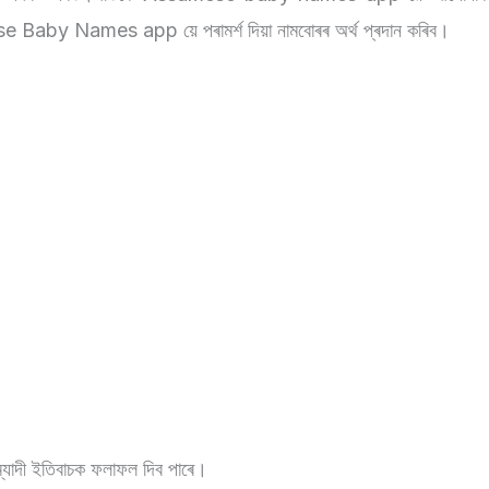
samese Baby Names app য়ে পৰামৰ্শ দিয়া নামবোৰৰ অৰ্থ প্ৰদান কৰিব।
ৰ্ঘম্যাদী ইতিবাচক ফলাফল দিব পাৰে।