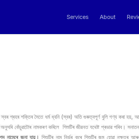
Services
About
Revi
্বৰ গ্ৰহৰ শক্তিৰ সৈতে ধৰ্ম ধ্বনি (স্বৰ) অতি গুৰুত্বপূৰ্ণ বুলি গণ্য কৰা হয়,
অনুসৰি কেঁচুৱাটোৰ নামকৰণ কৰিলে শিশুটিৰ জীৱনত যথেষ্ট প্ৰভাৱ পৰিব। সনাত
পদ নামেৰে জনা যায়।
শিশুটিৰ নাম নিৰ্ভৰ কৰে শিশুটিৰ জন্ম হোৱা ন