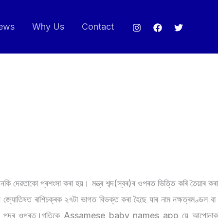
ews
Why Us
Contact
 আনকি দেৱতাকো প্ৰশংসা কৰা হয়। মন্ত্ৰ শব্দ(স্বৰ)ৰ ওপৰত ভিত্তি কৰি তৈয়াৰ কৰ
ন জ্যোতিষত ৰাশিচক্ৰক ২৭টা ভাগত বিভক্ত কৰা হৈছে যাৰ নাম নক্ষত্ৰমণ্ডল ব
ক্ষত্ৰ আৰু পদৰ ওপৰত।গতিকে Assamese baby names app য়ে আপোনাক