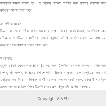
জ্ঞানমূলক ক্ষমতা উন্নত হয়। ই মনটোক উন্নত স্পষ্টতা আৰু সমস্যা সমাধানৰ বাবে
প্ৰশিক্ষণ দিয়াত সহায় কৰে।
মন-শৰীৰৰ সংযোগ:
বিজ্ঞানে মন আৰু শৰীৰৰ মাজৰ সংযোগৰ সন্ধান কৰে। আধ্যাত্মিকতা, মননশীলতা আৰু
ইতিবাচক মনোবিজ্ঞানৰ সংমিশ্ৰণ ঘটোৱা হনুমান চালিশা আবৃত্তিৰ দৰে অভ্যাসে এই
গুৰুত্বপূৰ্ণ সংযোগটোক লালন-পালন কৰে।
উপসংহাৰ:
হনুমান চালিশা কেৱল আধ্যাত্মিক গীত নহয় বৰঞ্চ বৈজ্ঞানিক উপকাৰৰ উৎসও। ইয়াত মন্ত্ৰ
বিজ্ঞান, শব্দ কম্পন, নিয়ন্ত্ৰিত উশাহ-নিশাহ, ইতিবাচক দৃঢ়তা, আৰু কেন্দ্ৰীভূত মনোযোগ
একত্ৰিত কৰা হৈছে। বিশ্বাসৰ বাবেই হওক বা বিজ্ঞানৰ বাবেই হওক, চালিছাই সামগ্ৰিক
মংগল আৰু আধ্যাত্মিক বৃদ্ধিৰ উন্নতিৰ বাবে এক শক্তিশালী আহিলা আগবঢ়ায়
Copyright SIVEN