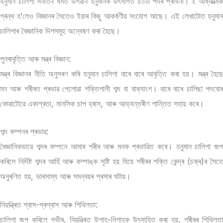
হনুমান চালিশা সনাতন ধৰ্মত ভগৱান হনুমানক উৎসৰ্গিত ৪০টা পদৰ প্ৰাৰ্থনা। ই আধ্যাত্মিক
গ্ৰন্থ হ’লেও বিজ্ঞানৰ সৈতেও ইয়াৰ কিছু আকৰ্ষণীয় সংযোগ আছে। এই লেখাটোত হনুমান
চালিশাৰ বৈজ্ঞানিক দিশসমূহ অন্বেষণ কৰা হৈছে।
পুনৰাবৃত্তি আৰু মন্ত্ৰ বিজ্ঞান:
মন্ত্ৰ বিজ্ঞানৰ নীতি অনুসৰণ কৰি হনুমান চালিশা বাৰে বাৰে আবৃত্তি কৰা হয়। মন্ত্ৰ হৈছে
মন আৰু শৰীৰত প্ৰভাৱ পেলোৱা শক্তিশালী শব্দ বা বাক্যাংশ। বাৰে বাৰে চালিছা পদবোৰ
কোৱাটোৱে একাগ্ৰতা, মানসিক চাপ হ্ৰাস, আৰু আভ্যন্তৰীণ শান্তিত সহায় কৰে।
শব্দ কম্পনৰ প্ৰভাৱ:
বৈজ্ঞানিকভাৱে শব্দৰ কম্পনে আমাৰ শৰীৰ আৰু মনক প্ৰভাৱিত কৰে। হনুমান চালিশা জপ
কৰিলে নিৰ্দিষ্ট শব্দৰ আৰ্হি আৰু কম্পাঙ্ক সৃষ্টি হয় যিয়ে শৰীৰৰ শক্তি কেন্দ্ৰ (চক্ৰ)ৰ সৈতে
অনুৰণিত হয়, ভাৰসাম্য আৰু সমন্বয়ৰ প্ৰসাৰ ঘটায়।
নিয়ন্ত্ৰিত শ্বাস-প্ৰশ্বাস আৰু শিথিলতা:
চালিশা জপ কৰিলে গভীৰ, নিয়ন্ত্ৰিত উশাহ-নিশাহক উৎসাহিত কৰা হয়, শৰীৰৰ শিথিলতা