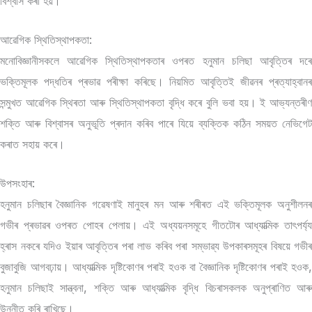
বিশ্বাস কৰা হয়।
আৱেগিক স্থিতিস্থাপকতা:
মনোবিজ্ঞানীসকলে আৱেগিক স্থিতিস্থাপকতাৰ ওপৰত হনুমান চলিছা আবৃত্তিৰ দৰে
ভক্তিমূলক পদ্ধতিৰ প্ৰভাৱ পৰীক্ষা কৰিছে। নিয়মিত আবৃত্তিই জীৱনৰ প্ৰত্যাহ্বানৰ
সন্মুখত আৱেগিক স্থিৰতা আৰু স্থিতিস্থাপকতা বৃদ্ধি কৰে বুলি ভবা হয়। ই আভ্যন্তৰীণ
শক্তি আৰু বিশ্বাসৰ অনুভূতি প্ৰদান কৰিব পাৰে যিয়ে ব্যক্তিক কঠিন সময়ত নেভিগেট
কৰাত সহায় কৰে।
উপসংহাৰ:
হনুমান চলিছাৰ বৈজ্ঞানিক গৱেষণাই মানুহৰ মন আৰু শৰীৰত এই ভক্তিমূলক অনুশীলনৰ
গভীৰ প্ৰভাৱৰ ওপৰত পোহৰ পেলায়। এই অধ্যয়নসমূহে গীতটোৰ আধ্যাত্মিক তাৎপৰ্য্য
হ্ৰাস নকৰে যদিও ইয়াৰ আবৃত্তিৰ পৰা লাভ কৰিব পৰা সম্ভাৱ্য উপকাৰসমূহৰ বিষয়ে গভীৰ
বুজাবুজি আগবঢ়ায়। আধ্যাত্মিক দৃষ্টিকোণৰ পৰাই হওক বা বৈজ্ঞানিক দৃষ্টিকোণৰ পৰাই হওক,
হনুমান চলিছাই সান্ত্বনা, শক্তি আৰু আধ্যাত্মিক বৃদ্ধি বিচৰাসকলক অনুপ্ৰাণিত আৰু
উন্নীত কৰি ৰাখিছে।