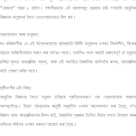
“যোজনা” প্ৰায় ৮ মাইল। লক্ষণীয়ভাৱে এই ধাৰণাসমূহ ব্যৱহাৰ কৰি গণনাটো আধুনিক
বিজ্ঞানৰ অনুমানৰ সৈতে ওতঃপ্ৰোতভাৱে মিল খায়।
প্ৰত্যাহ্বান আৰু অনুমান:
মন কৰিবলগীয়া যে এই উল্লেখযোগ্য ব্যাখ্যাটো নিৰ্দিষ্ট অনুমানৰ ওপৰত নিৰ্ভৰশীল, যিবোৰ
হয়তো সাৰ্বজনীনভাৱে গ্ৰহণ কৰা নহ’বও পাৰে। তথাপিও মনত ৰখাটো গুৰুত্বপূৰ্ণ যে হনুমান
চলিছা মূলতঃ আধ্যাত্মিক গ্ৰন্থ, আৰু এই পদটোৱে বৈজ্ঞানিক বাৰ্তাতকৈ ৰূপক, আধ্যাত্মিক
বাৰ্তা প্ৰেৰণ কৰিব পাৰে।
দৃষ্টিভংগীৰ এটা বিষয়:
আধুনিক বিজ্ঞানৰ সৈতে হনুমান চলিছাৰ প্ৰান্তিককৰণে এক প্ৰেৰণাদায়ক প্ৰকাশ
আগবঢ়াইছে। ইয়াত গ্ৰন্থখনৰ বহুমুখী প্ৰকৃতিৰ ওপৰত আলোকপাত কৰা হৈছে, য’ত
বিজ্ঞান আৰু আধ্যাত্মিকতাৰ মিলন ঘটে, বৈজ্ঞানিক প্ৰজ্ঞাৰ ইংগিত দিয়াৰ লগতে বিশ্বাস আৰু
ভক্তিৰ শক্তিৰ ওপৰত গুৰুত্ব আৰোপ কৰা হৈছে।