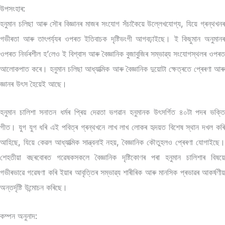
উপসংহাৰ:
হনুমান চলিছা আৰু সৌৰ বিজ্ঞানৰ মাজৰ সংযোগ সঁচাকৈয়ে উল্লেখযোগ্য, যিয়ে গ্ৰন্থখনৰ
গভীৰতা আৰু তাৎপৰ্য্যৰ ওপৰত ইতিবাচক দৃষ্টিভংগী আগবঢ়াইছে। ই কিছুমান অনুমানৰ
ওপৰত নিৰ্ভৰশীল হ’লেও ই বিশ্বাস আৰু বৈজ্ঞানিক বুজাবুজিৰ সম্ভাৱ্য সংযোগস্থলৰ ওপৰত
আলোকপাত কৰে। হনুমান চলিছা আধ্যাত্মিক আৰু বৈজ্ঞানিক দুয়োটা ক্ষেত্ৰতে প্ৰেৰণা আৰু
জ্ঞানৰ উৎস হৈয়েই আছে।
হনুমান চালিশা সনাতন ধৰ্মৰ প্ৰিয় দেৱতা ভগৱান হনুমানক উৎসৰ্গিত ৪০টা পদৰ ভক্তি
গীত। যুগ যুগ ধৰি এই পবিত্ৰ গ্ৰন্থখনে লাখ লাখ লোকৰ হৃদয়ত বিশেষ স্থান দখল কৰি
আহিছে, যিয়ে কেৱল আধ্যাত্মিক সান্ত্বনাই নহয়, বৈজ্ঞানিক কৌতুহলও প্ৰেৰণা যোগাইছে।
শেহতীয়া বছৰবোৰত গৱেষকসকলে বৈজ্ঞানিক দৃষ্টিকোণৰ পৰা হনুমান চালিশাৰ বিষয়ে
গভীৰভাৱে গৱেষণা কৰি ইয়াৰ আবৃত্তিৰ সম্ভাৱ্য শাৰীৰিক আৰু মানসিক প্ৰভাৱৰ আকৰ্ষণীয়
অন্তৰ্দৃষ্টি উন্মোচন কৰিছে।
কম্পন অনুনাদ: