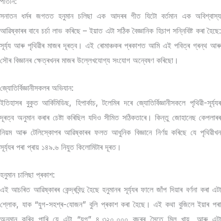
পাতনি:
সনাতন ধৰ্মৰ জগতত হনুমান চলিছা এক আদৰৰ গীত যিটো বৰ্তমান এক অবিশ্বাস্য
আৱিষ্কাৰৰ বাবে চৰ্চা লাভ কৰিছে – ইয়াত এটা সঠিক বৈজ্ঞানিক হিচাপ সন্নিবিষ্ট কৰা হৈছে:
সূৰ্য্য আৰু পৃথিৱীৰ মাজৰ দূৰত্ব। এই ৰোমাঞ্চকৰ প্ৰকাশত আমি এই পবিত্ৰ গ্ৰন্থ আৰু
সৌৰ বিজ্ঞানৰ ক্ষেত্ৰখনৰ মাজৰ উল্লেখযোগ্য সংযোগ অন্বেষণ কৰিছো।
জ্যোতিৰ্বিজ্ঞানীসকলৰ অভিযান:
ইতিহাসৰ বুকুত আৰ্কিমিডিছ, হিপাৰ্কাচ, টলেমিৰ দৰে জ্যোতিৰ্বিজ্ঞানীসকলে পৃথিৱী-সূৰ্য্যৰ
দূৰত্ব অনুমান কৰাৰ চেষ্টা কৰিছিল যদিও সীমিত সঠিকতাৰে। কিন্তু জোহানেছ কেপলাৰৰ
নিয়ম আৰু টেলিস্কোপৰ আৱিষ্কাৰৰ ফলত আধুনিক বিজ্ঞানে নিৰ্ণয় কৰিছে যে পৃথিৱীখন
সূৰ্য্যৰ পৰা প্ৰায় ১৪৯.৬ নিযুত কিলোমিটাৰ দূৰত।
হনুমান চালিছা প্ৰকাশ:
এই আচৰিত আৱিষ্কাৰৰ কেন্দ্ৰবিন্দু হৈছে হনুমানৰ সূৰ্য্যৰ ফালে জাঁপ দিয়াৰ বৰ্ণনা কৰা এটা
শ্লোক, যাক “যুগ-সহশ্ৰ-যোজন” বুলি প্ৰকাশ কৰা হৈছে। এই কথা বুজিলে ইয়াৰ পৰা
অনুমান কৰিব পাৰি যে এটা “যুগ” ৪,৩২০,০০০ বছৰৰ সৈতে মিল খায়, আৰু এটা