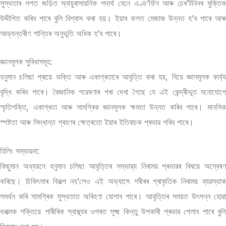
সুস্থতাৰ লগত জড়িত স্নায়ুৰাসায়নিক পদাৰ্থ যেনে এণ্ড’ৰ্ফিন আৰু চেৰ’টনিনৰ মুক্তিক
উদ্দীপিত কৰিব পাৰে বুলি বিশ্বাস কৰা হয়। ইয়াৰ ফলত মেজাজ উন্নত হ’ব পাৰে আৰু
আভ্যন্তৰীণ শান্তিৰ অনুভূতি অধিক হ’ব পাৰে।
জ্ঞানমূলক সুবিধাসমূহ:
হনুমান চলিছা প্ৰায়ে ভক্তি আৰু একাগ্ৰতাৰে আবৃত্তি কৰা হয়, যিয়ে জ্ঞানমূলক কাৰ্য্য
বৃদ্ধি কৰিব পাৰে। বৈজ্ঞানিক গৱেষণাৰ পৰা দেখা গৈছে যে এই কেন্দ্ৰীভূত মনোযোগে
স্মৃতিশক্তি, একাগ্ৰতা আৰু সামগ্ৰিক জ্ঞানমূলক ক্ষমতা উন্নত কৰিব পাৰে। মানসিক
স্পষ্টতা আৰু সিদ্ধান্ত গ্ৰহণৰ ক্ষেত্ৰতো ইয়াৰ ইতিবাচক প্ৰভাৱ পৰিব পাৰে।
হিলিং সম্ভাৱনা:
কিছুমান অধ্যয়নে হনুমান চলিছা আবৃত্তিৰ সম্ভাৱ্য নিৰাময় প্ৰভাৱৰ বিষয়ে অন্বেষণ
কৰিছে। চিকিৎসাৰ বিকল্প নহ’লেও এই অভ্যাসে শৰীৰৰ প্ৰাকৃতিক নিৰাময় ব্যৱস্থাক
সমৰ্থন কৰি সামগ্ৰিক সুস্থতাত অৰিহণা যোগাব পাৰে। আবৃত্তিৰ সময়ত উৎপন্ন হোৱা
ধনাত্মক শক্তিয়ে শাৰীৰিক স্বাস্থ্যৰ ওপৰত সূক্ষ্ম কিন্তু উপকাৰী প্ৰভাৱ পেলাব পাৰে বুলি