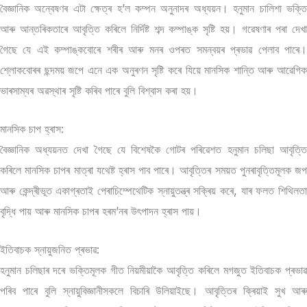
বৈজ্ঞানিক অন্বেষণৰ এটা ক্ষেত্ৰ হ’ল কম্পন অনুনাদৰ অধ্যয়ন। হনুমান চালিশা ভক্তি
আৰু আন্তৰিকতাৰে আবৃত্তি কৰিলে নিৰ্দিষ্ট শব্দ কম্পাঙ্ক সৃষ্টি হয়। গৱেষণাৰ পৰা দেখা
গৈছে যে এই কম্পাঙ্কবোৰে শৰীৰ আৰু মনৰ ওপৰত সমন্বয়ৰ প্ৰভাৱ পেলাব পাৰে।
শ্লোকবোৰৰ ছন্দময় জপে এনে এক অনুৰণন সৃষ্টি কৰে যিয়ে মানসিক শান্তি আৰু আৱেগিক
ভাৰসাম্যৰ অৱস্থাৰ সৃষ্টি কৰিব পাৰে বুলি বিশ্বাস কৰা হয়।
মানসিক চাপ হ্ৰাস:
বৈজ্ঞানিক অধ্যয়নত দেখা গৈছে যে বিশেষকৈ গোটৰ পৰিৱেশত হনুমান চলিছা আবৃত্তি
কৰিলে মানসিক চাপৰ মাত্ৰা যথেষ্ট হ্ৰাস পাব পাৰে। আবৃত্তিৰ সময়ত পুনৰাবৃত্তিমূলক জপ
আৰু কেন্দ্ৰীভূত একাগ্ৰতাই পেৰাচিম্পেথেটিক স্নায়ুতন্ত্ৰ সক্ৰিয় কৰে, যাৰ ফলত শিথিলতা
বৃদ্ধি পায় আৰু মানসিক চাপৰ হৰম’নৰ উৎপাদন হ্ৰাস পায়।
ইতিবাচক স্নায়ুজনিত প্ৰভাৱ:
হনুমান চলিছাৰ দৰে ভক্তিমূলক গীত নিয়মীয়াকৈ আবৃত্তি কৰিলে মগজুত ইতিবাচক প্ৰভাৱ
পৰিব পাৰে বুলি স্নায়ুবিজ্ঞানীসকলে বিচাৰি উলিয়াইছে। আবৃত্তিৰ ক্ৰিয়াই সুখ আৰু