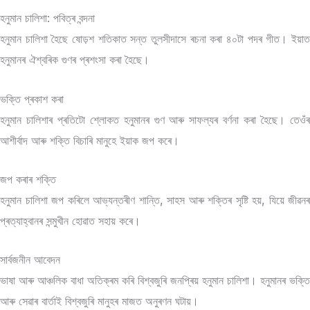
হনুমান চালিশা: পবিত্ৰ বন্দনা
হনুমান চালিশা হৈছে ষোড়শ শতিকাত সন্ত তুলসীদাসে ৰচনা কৰা ৪০টা পদৰ গীত। ইয়াত
হনুমানৰ ঐশ্বৰিক গুণৰ প্ৰশংসা কৰা হৈছে।
ভক্তি প্ৰকাশ কৰা
হনুমান চালিশাৰ প্ৰতিটো শ্লোকত হনুমানৰ গুণ আৰু সাফল্যৰ বৰ্ণনা কৰা হৈছে। তেওঁৰ
আশীৰ্বাদ আৰু শক্তি বিচাৰি মানুহে ইয়াক জপ কৰে।
জপ কৰাৰ শক্তি
হনুমান চালিশা জপ কৰিলে আভ্যন্তৰীণ শান্তি, সাহস আৰু শক্তিৰ সৃষ্টি হয়, যিয়ে জীৱনৰ
প্ৰত্যাহ্বানৰ সন্মুখীন হোৱাত সহায় কৰে।
সাৰ্বজনীন আবেদন
ভাষা আৰু আঞ্চলিক বাধা অতিক্ৰম কৰি বিশ্বজুৰি জনপ্ৰিয় হনুমান চালিশা। হনুমানৰ ভক্তি
আৰু সেৱাৰ বাৰ্তাই বিশ্বজুৰি মানুহৰ মাজত অনুৰণন ঘটায়।