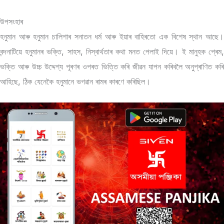
উপসংহাৰ
হনুমান আৰু হনুমান চালিশাৰ সনাতন ধৰ্ম আৰু ইয়াৰ বাহিৰতো এক বিশেষ স্থান আছে।
বন্দনাটিয়ে হনুমানৰ ভক্তি, সাহস, নিস্বাৰ্থতাৰ কথা মনত পেলাই দিয়ে। ই মানুহক প্ৰেম,
ভক্তি আৰু উচ্চ উদ্দেশ্য পূৰণৰ ওপৰত ভিত্তি কৰি জীৱন যাপন কৰিবলৈ অনুপ্ৰাণিত কৰি
আহিছে, ঠিক যেনেকৈ হনুমানে ভগৱান ৰামৰ কাৰণে কৰিছিল।