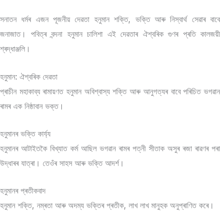
সনাতন ধৰ্মৰ এজন পূজনীয় দেৱতা হনুমান শক্তি, ভক্তি আৰু নিস্বাৰ্থ সেৱাৰ বাবে
জনাজাত। পবিত্ৰ বন্দনা হনুমান চালিশা এই দেৱতাৰ ঐশ্বৰিক গুণৰ প্ৰতি কালজয়ী
শ্ৰদ্ধাঞ্জলি।
হনুমান: ঐশ্বৰিক দেৱতা
প্ৰাচীন মহাকাব্য ৰামায়ণত হনুমান অবিশ্বাস্য শক্তি আৰু আনুগত্যৰ বাবে পৰিচিত ভগৱান
ৰামৰ এক নিষ্ঠাবান ভক্ত।
হনুমানৰ ভক্তি কাৰ্য্য
হনুমানৰ আটাইতকৈ বিখ্যাত কৰ্ম আছিল ভগৱান ৰামৰ পত্নী সীতাক অসুৰ ৰজা ৰাৱণৰ পৰা
উদ্ধাৰৰ যাত্ৰা। তেওঁৰ সাহস আৰু ভক্তি আদৰ্শ।
হনুমানৰ প্ৰতীকবাদ
হনুমান শক্তি, নম্ৰতা আৰু অদম্য ভক্তিৰ প্ৰতীক, লাখ লাখ মানুহক অনুপ্ৰাণিত কৰে।