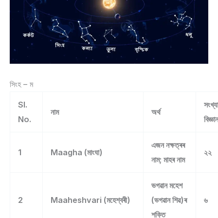
সিংহ – ম
Sl.
সংখ্য
নাম
অৰ্থ
No.
বিজ্ঞা
এজন নক্ষত্ৰৰ
1
Maagha (মাংঘা)
২২
নাম; মাহৰ নাম
ভগৱান মহেশ
2
Maaheshvari (মহেশ্বৰী)
(ভগৱান শিৱ)ৰ
৬
শক্তি