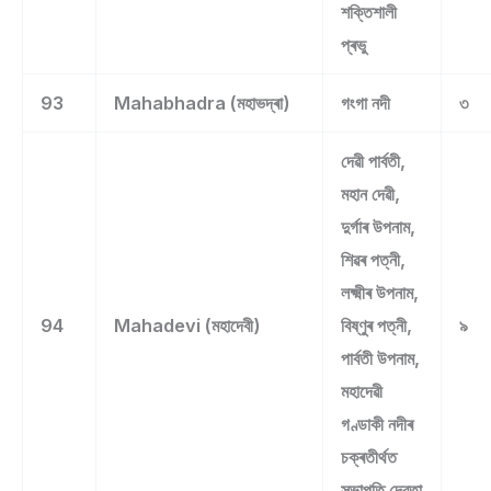
শক্তিশালী
প্ৰভু
93
Mahabhadra (মহাভদ্ৰা)
গংগা নদী
৩
দেৱী পাৰ্বতী,
মহান দেৱী,
দুৰ্গাৰ উপনাম,
শিৱৰ পত্নী,
লক্ষ্মীৰ উপনাম,
94
Mahadevi (মহাদেবী)
বিষ্ণুৰ পত্নী,
৯
পাৰ্বতী উপনাম,
মহাদেৱী
গণ্ডাকী নদীৰ
চক্ৰতীৰ্থত
সভাপতি দেৱতা