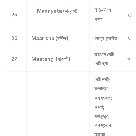
নীতি-নিয়ম;
Maanyata (মান্যতা)
25
২২
ধাৰণা
26
Maarisha (মাৰীশা)
যোগ্য; সন্মানীয়
৭
মাতংগৰ দেৱী,
27
Maatangi (মাতংগী)
৩
দেৱী দুৰ্গা
দেৱী লক্ষ্মী;
সম্পত্তি;
অবাস্তৱতা;
কৰুণা;
সহানুভূতি;
অবাস্তৱ বা
মায়াময়