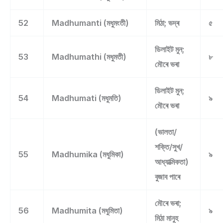
52
Madhumanti (মধুমংতী)
মিঠা; ভদ্ৰ
৫
ডিলাইট মুন;
53
Madhumathi (মধুমতী)
৮
মৌৰে ভৰা
ডিলাইট মুন;
54
Madhumati (মধুমতি)
৯
মৌৰে ভৰা
(ভালতা/
শক্তি/সুখ/
55
Madhumika (মধুমিকা)
৯
আধ্যাত্মিকতা)
বুজাব পাৰে
মৌৰে ভৰা;
56
Madhumita (মধুমিতা)
৯
মিঠা মানুহ