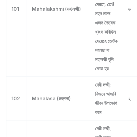
দেৱতা, তেওঁ
101
Mahalakshmi (মহালক্ষ্মী)
৬
মহল নামৰ
এজন দৈত্যক
ধ্বংস কৰিছিল
সেয়েহে তেওঁক
মহলছা বা
মহালক্ষ্মী বুলি
কোৱা হয়
দেৱী লক্ষ্মী;
যিজনে আজৰি
102
Mahalasa (মহলসা)
২
জীৱন উপভোগ
কৰে
দেৱী লক্ষ্মী,