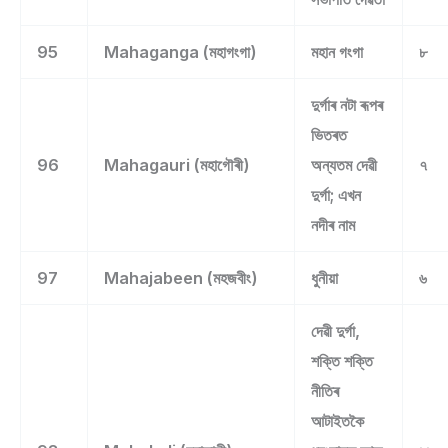
95
Mahaganga (মহাগংগা)
মহান গংগা
৮
দুৰ্গাৰ নটা ৰূপৰ
ভিতৰত
96
Mahagauri (মহাগৌৰী)
অন্যতম দেৱী
৭
দুৰ্গা; এখন
নদীৰ নাম
97
Mahajabeen (মহজবীং)
ধুনীয়া
৬
দেৱী দুৰ্গা,
শক্তি শক্তি
নীতিৰ
আটাইতকৈ