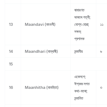
ৰামায়ণত
ভাৰতৰ পত্নী;
13
Maandavi (মাংডবী)
যোগ্য হোৱা;
১১
সক্ষম;
প্ৰশাসক
14
Maandhari (মান্ধাৰী)
সন্মানীয়
৬
15
একেলগে;
ঈশ্বৰৰ লগত
16
Maanhitha (মানহিতা)
৩
কথা-বতৰা;
সন্মানিত