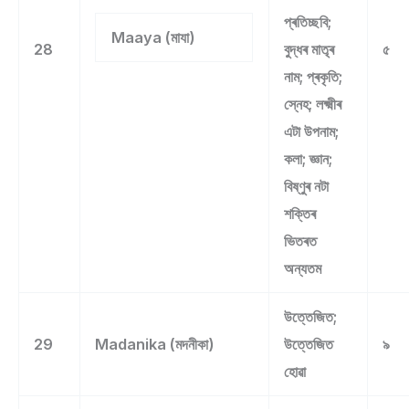
প্ৰতিচ্ছবি;
Maaya (মাযা)
28
বুদ্ধৰ মাতৃৰ
৫
নাম; প্ৰকৃতি;
স্নেহ; লক্ষ্মীৰ
এটা উপনাম;
কলা; জ্ঞান;
বিষ্ণুৰ নটা
শক্তিৰ
ভিতৰত
অন্যতম
উত্তেজিত;
29
Madanika (মদনীকা)
উত্তেজিত
৯
হোৱা