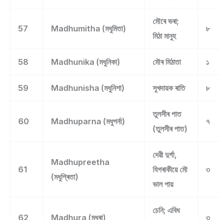
মৌৰে ভৰা;
57
Madhumitha (মধুমিতা)
৮
মিঠা মানুহ
58
Madhunika (মধুনিকা)
মৌৰ মিঠাতা
১
59
Madhunisha (মধুনিশা)
সুখদায়ক ৰাতি
৮
তুলসীৰ পাত
60
Madhuparna (মধুপৰ্না)
৭
(তুলসীৰ পাত)
দেৱী দুৰ্গা,
Madhupreetha
61
যিগৰাকীয়ে মৌ
৩
(মধুপ্ৰিতা)
ভাল পায়
চেনি; এবিধ
62
Madhura (মধুৰা)
৩