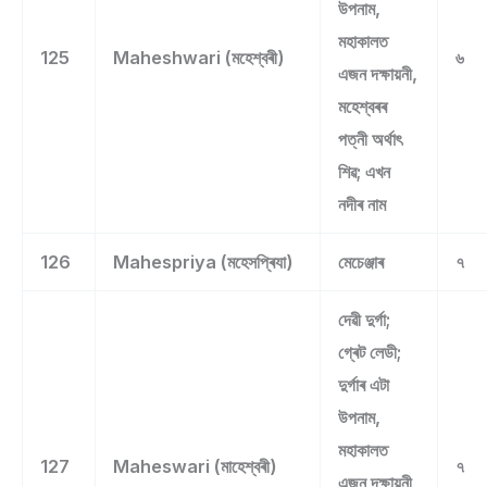
উপনাম,
মহাকালত
125
Maheshwari (মহেশ্বৰী)
৬
এজন দক্ষায়নী,
মহেশ্বৰৰ
পত্নী অৰ্থাৎ
শিৱ; এখন
নদীৰ নাম
126
Mahespriya (মহেসপ্ৰিযা)
মেচেঞ্জাৰ
৭
দেৱী দুৰ্গা;
গ্ৰেট লেডী;
দুৰ্গাৰ এটা
উপনাম,
মহাকালত
127
Maheswari (মাহেশ্বৰী)
৭
এজন দক্ষায়নী,