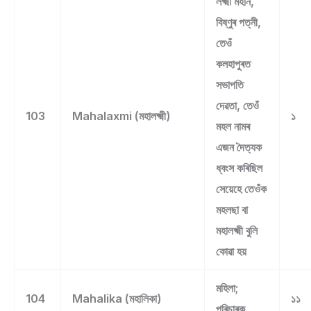
লক্ষ্মী মহান,
বিষ্ণুৰ পত্নী,
তেওঁ
কলহাপুৰত
সভাপতি
দেৱতা, তেওঁ
103
Mahalaxmi (মহালক্ষ্মী)
১
মহল নামৰ
এজন দৈত্যক
ধ্বংস কৰিছিল
সেয়েহে তেওঁক
মহলছা বা
মহালক্ষ্মী বুলি
কোৱা হয়
মহিলা;
104
Mahalika (মহালিকা)
১১
পৰিচাৰক