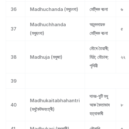
36
Madhuchanda (মধুচংদা)
মেট্ৰিক ৰচনা
৬
Madhuchhanda
আনন্দদায়ক
37
৫
(মধুছংদা)
মেট্ৰিক ৰচনা
মৌৰে তৈয়াৰী;
38
Madhuja (মধুজা)
মিঠা; মৌচাক;
২২
পৃথিৱী
39
দানৱ-যুটি মধু
Madhukaitabhahantri
40
আৰু কৈতাভাৰ
৮
(মধুকৈটভহংত্ৰী)
হত্যাকাৰী
41
Madhukari (মধুকাৰী)
মৌমাখি
৫