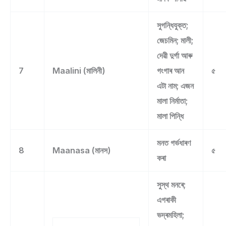
সুগন্ধিযুক্ত;
জেচমিন; মালী;
দেৱী দুৰ্গা আৰু
7
Maalini (মালিনী)
গংগাৰ আন
৫
এটা নাম; এজন
মালা নিৰ্মাতা;
মালা পিন্ধি
মনত গৰ্ভধাৰণ
8
Maanasa (মানস)
৫
কৰা
সুস্থ মনৰে;
এগৰাকী
ভদ্ৰমহিলা;