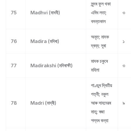
সুন্দৰ ফুল থকা
75
Madhvi (মাধবী)
এবিধ লতা;
৩
বসন্তকাল
অমৃত; মাদক
76
Madira (মদিৰা)
১
দ্ৰব্য; সুৰা
মাদক চকুৰে
77
Madirakshi (মদিৰাক্ষী)
৩
মহিলা
পাণ্ডুৰ দ্বিতীয়
পত্নী; নকুল
78
Madri (মাদ্ৰী)
আৰু সাহদেৱৰ
৯
মাতৃ; ৰজা
শল্যৰ কন্যা