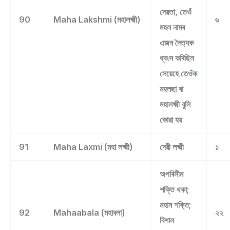
দেৱতা, তেওঁ
90
Maha Lakshmi (মহালক্ষ্মী)
৬
মহল নামৰ
এজন দৈত্যক
ধ্বংস কৰিছিল
সেয়েহে তেওঁক
মহলছা বা
মহালক্ষ্মী বুলি
কোৱা হয়
91
Maha Laxmi (মহা লক্ষ্মী)
দেৱী লক্ষ্মী
১
অপৰিসীম
শক্তি থকা;
মহান শক্তি;
92
Mahaabala (মহাবলা)
২২
বিশাল