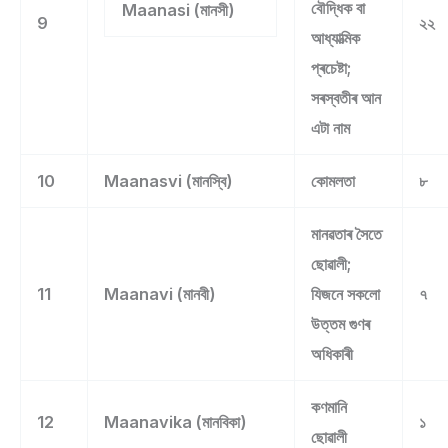
বৌদ্ধিক বা
Maanasi (মানসী)
9
২২
আধ্যাত্মিক
প্ৰচেষ্টা;
সৰস্বতীৰ আন
এটা নাম
10
Maanasvi (মানস্বি)
কোমলতা
৮
মানৱতাৰ সৈতে
ছোৱালী;
11
Maanavi (মানবী)
যিজনে সকলো
৭
উত্তম গুণৰ
অধিকাৰী
কণমানি
12
Maanavika (মানবিকা)
১
ছোৱালী