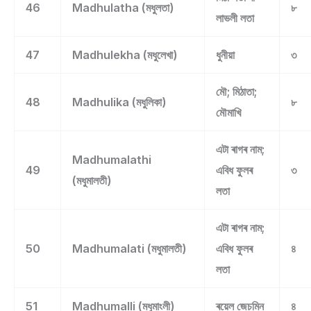
46
Madhulatha (মধুলতা)
৮
লাভলী লতা
47
Madhulekha (মধুলেখা)
ধুনীয়া
৩
মৌ; মিঠাতা;
48
Madhulika (মধুলিকা)
৮
মৌমাখি
এটা ৰাগৰ নাম;
Madhumalathi
49
এবিধ ফুলৰ
৩
(মধুমালতী)
লতা
এটা ৰাগৰ নাম;
50
Madhumalati (মধুমালতী)
এবিধ ফুলৰ
৪
লতা
51
Madhumalli (মধুমাংলী)
ৰয়েল জেচমিন
৪