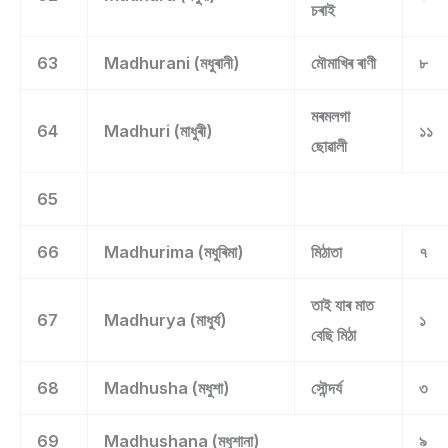
চৰাই
63
Madhurani (মধুৰানী)
মৌমাখিৰ ৰাণী
৮
মৰমলগা
64
Madhuri (মাধুৰী)
১১
ছোৱালী
65
66
Madhurima (মধুৰিমা)
মিঠাতা
৭
তাই যাৰ মাত
67
Madhurya (মাধুৰ্য)
১
বেছি মিঠা
68
Madhusha (মধুশা)
সৌন্দৰ্য
৩
69
Madhushana (মধুশানা)
৯