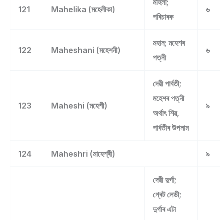
মহিলা;
121
Mahelika (মহেলীকা)
৬
পৰিচাৰক
মহান; মহেশৰ
122
Maheshani (মহেশনী)
৬
পত্নী
দেৱী পাৰ্বতী;
মহেশৰ পত্নী
123
Maheshi (মহেশী)
৯
অৰ্থাৎ শিৱ,
পাৰ্বতীৰ উপনাম
124
Maheshri (মাহেশ্ৰী)
৯
দেৱী দুৰ্গা;
গ্ৰেট লেডী;
দুৰ্গাৰ এটা