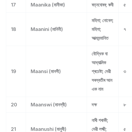
17
Maanika (মানীকা)
ৰত্নবোৰৰ; ৰুবী
৫
মহিলা; নোবেল;
18
Maanini (মানিনী)
মহিলা;
৭
আত্মসন্মানিত
বৌদ্ধিক বা
আধ্যাত্মিক
19
Maansi (মানসী)
প্ৰচেষ্টা; দেৱী
৩
সৰস্বতীৰ আন
এক নাম
20
Maanswi (মানস্বী)
দক্ষ
৮
নাৰী গৰাকী;
21
Maanushi (মানুষী)
দেৱী লক্ষ্মী;
৫