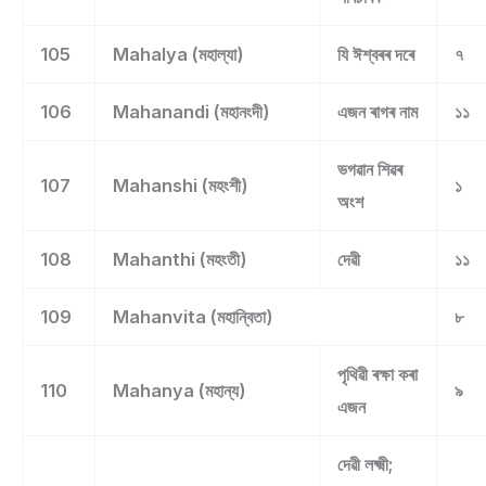
105
Mahalya (মহাল্যা)
যি ঈশ্বৰৰ দৰে
৭
106
Mahanandi (মহানংদী)
এজন ৰাগৰ নাম
১১
ভগৱান শিৱৰ
107
Mahanshi (মহংশী)
১
অংশ
108
Mahanthi (মহংতী)
দেৱী
১১
109
Mahanvita (মহান্বিতা)
৮
পৃথিৱী ৰক্ষা কৰা
110
Mahanya (মহান্য)
৯
এজন
দেৱী লক্ষ্মী;