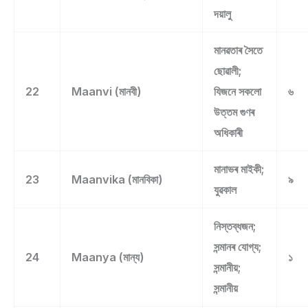
দয়ালু
মানৱতাৰ সৈতে
ছোৱালী;
22
Maanvi (মানবী)
যিজনে সকলো
৬
উত্তম গুণৰ
অধিকাৰী
মানাভৰ মাইকী;
23
Maanvika (মানবিকা)
৯
যুৱকাল
নিস্তব্ধজন;
সন্মানৰ যোগ্য;
24
Maanya (মান্য)
১
সন্মানীয়;
সন্মানীয়