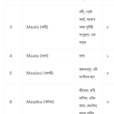
নদী; গ্ৰেট
আৰ্থ; আকাশ
3
Maahi (মাহী)
আৰু পৃথিৱী
৫
সংযুক্ত; এক
নম্বৰ
4
Maala (মালা)
মালা
১
ৰাজকন্যা; এটা
5
Maalavi (মালবী)
৫
সংগীতৰ ৰাগ
জীয়েক; ৰাণী;
মালিক; এবিধ
6
Maalika (মলিকা)
৩
মালা; জেচমিন;
মাদক পানীয়