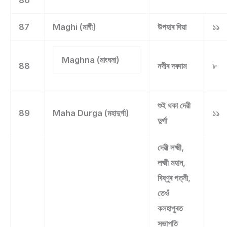
87
Maghi (মাঘী)
উপহাৰ দিয়া
১১
Maghna (মাংঘনা)
88
নদীৰ দৰদাম
৮
শুই থকা দেৱী
89
Maha Durga (মহাদুৰ্গা)
১১
দুৰ্গা
দেৱী লক্ষ্মী,
লক্ষ্মী মহান,
বিষ্ণুৰ পত্নী,
তেওঁ
কলহাপুৰত
সভাপতি