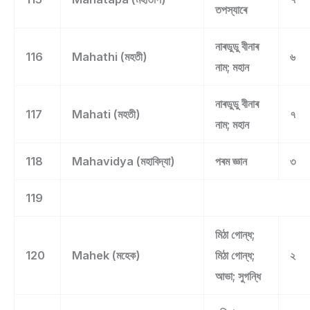
তপস্যাৰে
নাৰডুডু বীনাৰ
116
Mahathi (মহতী)
৬
নাম; মহান
নাৰডুডু বীনাৰ
117
Mahati (মহতী)
৭
নাম; মহান
118
Mahavidya (মহাবিদ্যা)
পৰম জ্ঞান
৩
119
মিঠা গোন্ধ;
120
Mahek (মহেক)
মিঠা গোন্ধ;
২
আভা; সুগন্ধি