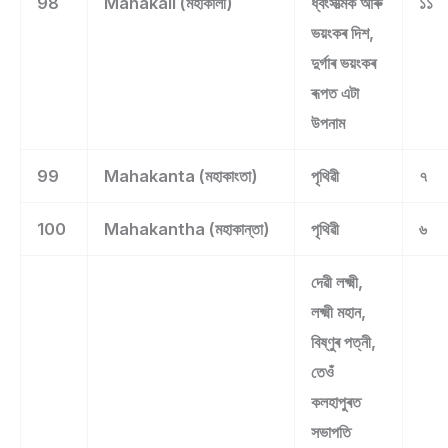
98
Mahakali (মহাকালী)
ধ্বংসাত্মক আৰু
১১
ভয়ংকৰ দিশ,
দুৰ্গাৰ ভয়ংকৰ
ৰূপত এটা
উপনাম
99
Mahakanta (মহাকাংতা)
পৃথিৱী
৭
100
Mahakantha (মহাকান্তা)
পৃথিৱী
৬
দেৱী লক্ষ্মী,
লক্ষ্মী মহান,
বিষ্ণুৰ পত্নী,
তেওঁ
কলহাপুৰত
সভাপতি