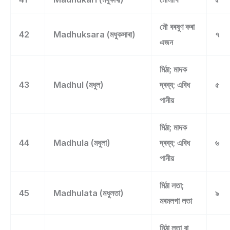
মৌ বৰষুণ কৰা
42
Madhuksara (মধুকসাৰা)
৭
এজন
মিঠা; মাদক
43
Madhul (মধুল)
দ্ৰব্য; এবিধ
৫
পানীয়
মিঠা; মাদক
44
Madhula (মধুলা)
দ্ৰব্য; এবিধ
৬
পানীয়
মিঠা লতা;
45
Madhulata (মধুলতা)
৯
মৰমলগা লতা
মিঠা লতা বা