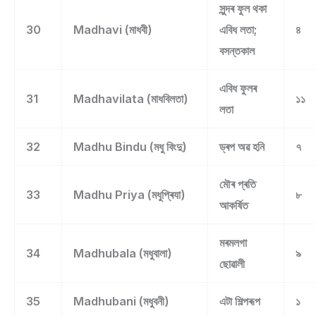
সুন্দৰ ফুল থকা
30
Madhavi (মাধবী)
এবিধ লতা;
৪
বসন্তকাল
এবিধ ফুলৰ
31
Madhavilata (মাধবিলতা)
১১
লতা
32
Madhu Bindu (মধু বিংদু)
ড্ৰপ অৱ হনি
৭
মৌৰ প্ৰতি
33
Madhu Priya (মধুপ্ৰিযা)
৮
আকৰ্ষিত
মৰমলগা
34
Madhubala (মধুবালা)
৯
ছোৱালী
35
Madhubani (মধুবনী)
এটা শিল্পৰূপ
১