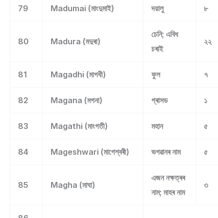
79
Madumai (মাংদুমাই)
দয়ালু
৮
চেনি; এবিধ
80
Madura (মদুৰা)
২২
চৰাই
81
Magadhi (মাগধী)
ফুল
৭
82
Magana (মগনা)
গ্ৰাসড
১
83
Magathi (মাংগতী)
মহান
৫
84
Mageshwari (মাগেশ্বৰী)
ভগৱানৰ নাম
৫
এজন নক্ষত্ৰৰ
85
Magha (মাঘা)
৩
নাম; মাহৰ নাম
86