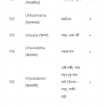
(উত্কলিতা)
Utkashana
112
কমাণ্ডিং
৬
(উত্কশানা)
113
Utpala (উত্পলা)
পদুম; এখন নদী
৮
Utpalabha
114
পদুমৰ দৰে
১
(উত্পলাভা)
দেৱী লক্ষ্মী; পদুম
সদৃশ চকু থকা
Utpalakshi
115
তাই (উৎপল –
১
(উত্পলাক্ষী)
পদুম, অক্ষী –
চকু)