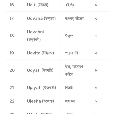
16
Uditi (উদীতী)
ৰাইজিং
৯
17
Udvaha (উদ্বাহা)
বংশধৰ; জীয়েক
৩
Udvahni
18
উজ্বল
৭
(উদ্বাহনী)
19
Udvita (উদ্বিতা)
পদুমৰ নদী
৫
উচ্চ; আৰোহণ
20
Udyati (উদযতি)
৮
কৰিলে
21
Ujayati (উজযাতী)
বিজয়ী
৬
22
Ujesha (উজেশা)
জয় কৰা
১