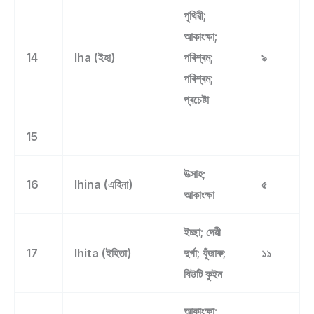
পৃথিৱী;
আকাংক্ষা;
14
Iha (ইহা)
পৰিশ্ৰম;
৯
পৰিশ্ৰম;
প্ৰচেষ্টা
15
উত্‍সাহ;
16
Ihina (এহিনা)
৫
আকাংক্ষা
ইচ্ছা; দেৱী
17
Ihita (ইহিতা)
দুৰ্গা; যুঁজাৰু;
১১
বিউটি কুইন
আকাংক্ষা;