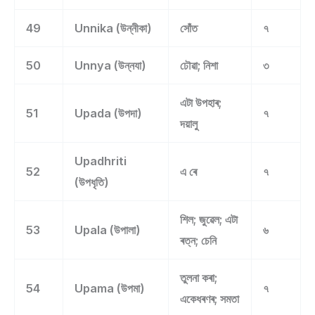
49
Unnika (উন্নীকা)
সোঁত
৭
50
Unnya (উন্নযা)
ঢৌৱা; নিশা
৩
এটা উপহাৰ;
51
Upada (উপদা)
৭
দয়ালু
Upadhriti
52
এ ৰে
৭
(উপধৃতি)
শিল; জুৱেল; এটা
53
Upala (উপালা)
৬
ৰত্ন; চেনি
তুলনা কৰা;
54
Upama (উপমা)
৭
একেধৰণৰ; সমতা