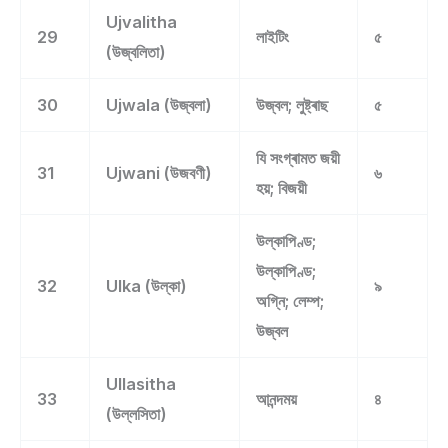
Ujvalitha
29
লাইটিং
৫
(উজ্বলিতা)
30
Ujwala (উজ্বলা)
উজ্বল; লুষ্ট্ৰাছ
৫
যি সংগ্ৰামত জয়ী
31
Ujwani (উজবণী)
৬
হয়; বিজয়ী
উল্কাপিণ্ড;
উল্কাপিণ্ড;
32
Ulka (উল্কা)
৯
অগ্নি; লেম্প;
উজ্বল
Ullasitha
33
আনন্দময়
৪
(উল্লসিতা)