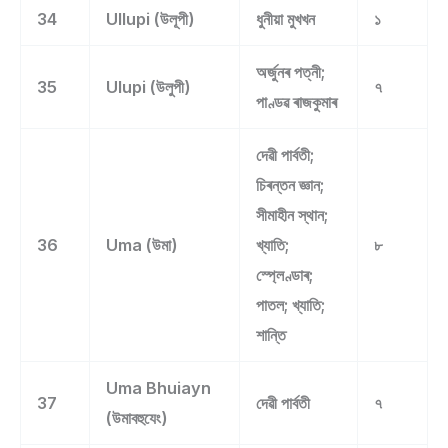
34
Ullupi (উলূপী)
ধুনীয়া মুখখন
১
অৰ্জুনৰ পত্নী;
35
Ulupi (উলুপী)
৭
পাণ্ডৱ ৰাজকুমাৰ
দেৱী পাৰ্বতী;
চিৰন্তন জ্ঞান;
সীমাহীন স্থান;
36
Uma (উমা)
খ্যাতি;
৮
স্প্লেণ্ডাৰ;
পাতল; খ্যাতি;
শান্তি
Uma Bhuiayn
37
দেৱী পাৰ্বতী
৭
(উমাবহুযেং)