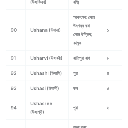
(উষাকিৰণ)
ৰশ্মি
আকাংক্ষা; সোম
উৎপন্ন কৰা
90
Ushana (উষানা)
১
সোম উদ্ভিদ;
কামুক
91
Usharvi (উষাৰবী)
ৰাতিপুৱা ৰাগ
৮
92
Ushashi (উষাশি)
পুৱা
৪
93
Ushasi (উষাসী)
ডন
৫
Ushasree
94
পুৱা
৬
(উষাশ্ৰী)
বাঞ্চা কৰা;