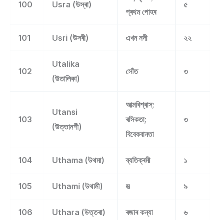
100
Usra (উস্ৰা)
৫
প্ৰথম পোহৰ
101
Usri (উসৰী)
এখন নদী
২২
Utalika
102
সোঁত
৩
(উতালিকা)
আত্মবিশ্বাস;
Utansi
103
ৰসিকতা;
৩
(উত্তানশী)
বিবেকবানতা
104
Uthama (উথমা)
ব্যতিক্ৰমী
১
105
Uthami (উথামী)
সত্‍
৯
106
Uthara (উত্তৰা)
ৰজাৰ কন্যা
৬