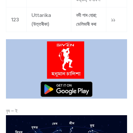
Uttarika
নদী পাৰ হোৱা;
123
১১
(উত্তৰীকা)
ডেলিভাৰী কৰা
বৃষ – ই