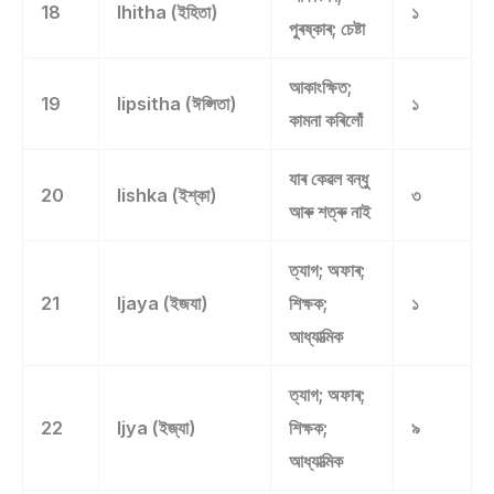
18
Ihitha (ইহিতা)
১
পুৰষ্কাৰ; চেষ্টা
আকাংক্ষিত;
19
Iipsitha (ঈপ্সিতা)
১
কামনা কৰিলোঁ
যাৰ কেৱল বন্ধু
20
Iishka (ইশ্কা)
৩
আৰু শত্ৰু নাই
ত্যাগ; অফাৰ;
21
Ijaya (ইজযা)
শিক্ষক;
১
আধ্যাত্মিক
ত্যাগ; অফাৰ;
22
Ijya (ইজ্যা)
শিক্ষক;
৯
আধ্যাত্মিক