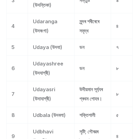
3
সন্তুষ্টি
৯
(উদন্তিকা)
Udaranga
সুন্দৰ শৰীৰেৰে
4
৪
(উদৰংগা)
সমৃদ্ধ
5
Udaya (উদযা)
ডন
৭
Udayashree
6
ডন
৮
(উদযাশ্ৰী)
Udayasri
উদীয়মান সূৰ্য্যৰ
7
৮
(উদাযাশ্ৰী)
প্ৰথম পোহৰ।
8
Udbala (উদবলা)
শক্তিশালী
৫
Udbhavi
সৃষ্টি; গৌৰৱৰ
9
৪