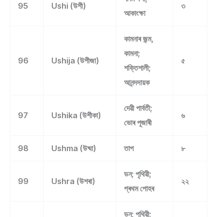
95
Ushi (উশী)
৩
আকাংক্ষা
কামনাৰ জন্ম,
কামনা;
96
Ushija (উশীজা)
৫
শক্তিশালী;
আনন্দদায়ক
দেৱী পাৰ্বতী;
97
Ushika (উশীকা)
৬
ভোৰ পূজাৰী
98
Ushma (উষ্মা)
তাপ
৮
ডন; পৃথিৱী;
99
Ushra (উশৰা)
২২
প্ৰথম পোহৰ
ডন; পৃথিৱী;