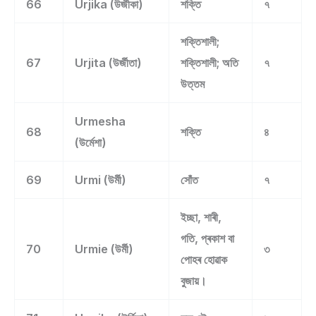
66
Urjika (উৰ্জীকা)
শক্তি
৭
শক্তিশালী;
67
Urjita (উৰ্জীতা)
শক্তিশালী; অতি
৭
উত্তম
Urmesha
68
শক্তি
৪
(উৰ্মেশা)
69
Urmi (উৰ্মী)
সোঁত
৭
ইচ্ছা, শাৰী,
গতি, প্ৰকাশ বা
70
Urmie (উৰ্মী)
৩
পোহৰ হোৱাক
বুজায়।