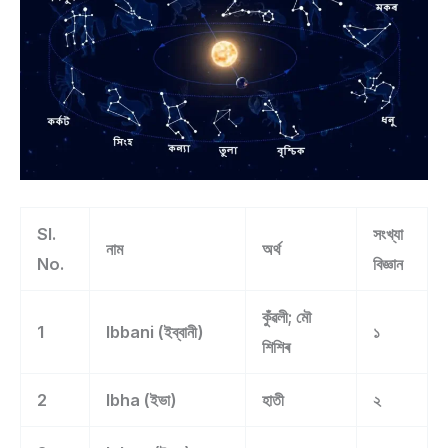
Sl.
সংখ্যা
নাম
অৰ্থ
No.
বিজ্ঞান
কুঁৱলী; মৌ
1
Ibbani (ইব্বানী)
১
শিশিৰ
2
Ibha (ইভা)
হাতী
২