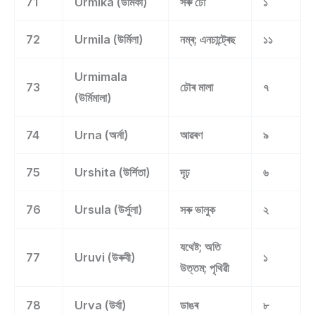
71
Urmika (উৰ্মিকা)
সৰু ঢৌ
১
72
Urmila (উৰ্মিলা)
নম্ৰ; এনচান্ট্ৰেছ
১১
Urmimala
73
ঢৌৰ মালা
৭
(উৰ্মিমালা)
74
Urna (অৰ্না)
আৱৰণ
৯
75
Urshita (উৰ্শিতা)
দৃঢ়
৬
76
Ursula (উৰ্সুলা)
সৰু ভালুক
২
যথেষ্ট; অতি
77
Uruvi (উৰুবী)
১
উত্তম; পৃথিৱী
78
Urva (উৰ্বা)
ডাঙৰ
৮