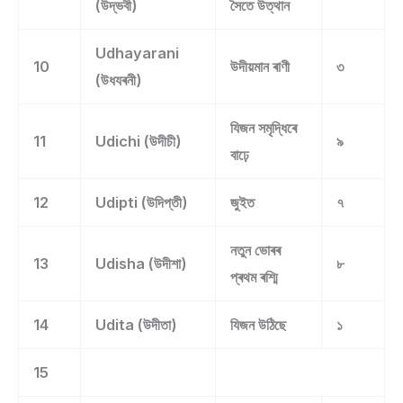
(উদ্ভবী)
সৈতে উত্থান
Udhayarani
10
উদীয়মান ৰাণী
৩
(উধযৰনী)
যিজন সমৃদ্ধিৰে
11
Udichi (উদীচী)
৯
বাঢ়ে
12
Udipti (উদিপ্তী)
জুইত
৭
নতুন ভোৰৰ
13
Udisha (উদীশা)
৮
প্ৰথম ৰশ্মি
14
Udita (উদীতা)
যিজন উঠিছে
১
15