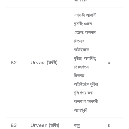
এগৰাকী আকাশী
কুমাৰী; এজন
এঞ্জেল; অপ্সৰাৰ
ভিতৰত
আটাইতকৈ
ধুনীয়া; অপাৰ্থিৱ;
82
Urvasi (উৰ্বসী)
৯
ত্ৰিজগতৰ
ভিতৰত
আটাইতকৈ ধুনীয়া
বুলি গণ্য কৰা
অপ্সৰা বা আকাশী
অপেশ্বৰী
83
Urveen (ঊৰ্বিন)
বন্ধু;
৪