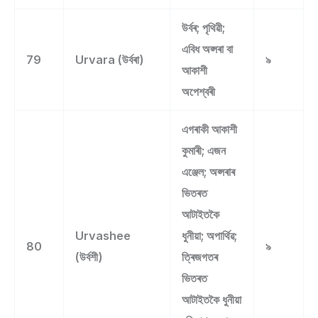
উৰ্বৰ; পৃথিৱী;
এবিধ অপ্সৰা বা
79
Urvara (উৰ্বৰা)
৯
আকাশী
অপেশ্বৰী
এগৰাকী আকাশী
কুমাৰী; এজন
এঞ্জেল; অপ্সৰাৰ
ভিতৰত
আটাইতকৈ
Urvashee
ধুনীয়া; অপাৰ্থিৱ;
80
৯
(উৰ্বশী)
ত্ৰিজগতৰ
ভিতৰত
আটাইতকৈ ধুনীয়া