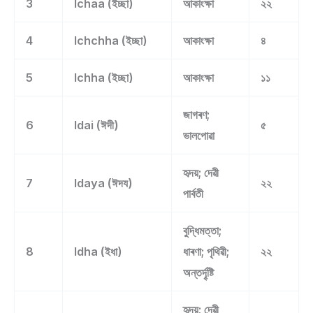
3
Ichaa (ইচ্ছা)
আকাংক্ষা
২২
4
Ichchha (ইচ্ছা)
আকাংক্ষা
৪
5
Ichha (ইচ্ছা)
আকাংক্ষা
১১
জাগৰণ;
6
Idai (ঈদী)
৫
ভালপোৱা
হৃদয়; দেৱী
7
Idaya (ঈদয)
২২
পাৰ্বতী
বুদ্ধিমত্তা;
8
Idha (ইধা)
ধাৰণা; পৃথিৱী;
২২
অন্তৰ্দৄষ্টি
হৃদয়; দেৱী