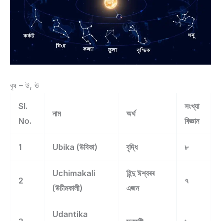
বৃষ – উ, ঊ
Sl.
সংখ্যা
নাম
অৰ্থ
No.
বিজ্ঞান
1
Ubika (উবিকা)
বৃদ্ধি
৮
Uchimakali
হিন্দু ঈশ্বৰৰ
2
৭
(উচীমকালী)
এজন
Udantika