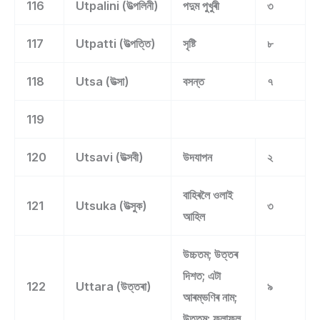
116
Utpalini (উত্পলিনী)
পদুম পুখুৰী
৩
117
Utpatti (উত্পত্তি)
সৃষ্টি
৮
118
Utsa (উত্সা)
বসন্ত
৭
119
120
Utsavi (উত্সবী)
উদযাপন
২
বাহিৰলৈ ওলাই
121
Utsuka (উত্সুক)
৩
আহিল
উচ্চতম; উত্তৰ
দিশত; এটা
122
Uttara (উত্তৰা)
৯
আৰম্ভণিৰ নাম;
উত্তম; ফলাফল