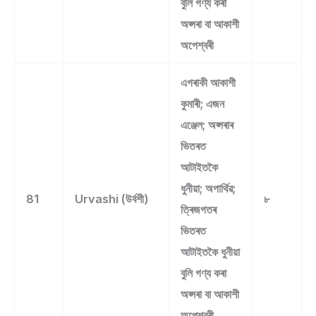
বুলি গণ্য কৰা
অপ্সৰা বা আকাশী
অপেশ্বৰী
এগৰাকী আকাশী
কুমাৰী; এজন
এঞ্জেল; অপ্সৰাৰ
ভিতৰত
আটাইতকৈ
ধুনীয়া; অপাৰ্থিৱ;
81
Urvashi (উৰ্বশী)
৮
ত্ৰিজগতৰ
ভিতৰত
আটাইতকৈ ধুনীয়া
বুলি গণ্য কৰা
অপ্সৰা বা আকাশী
অপেশ্বৰী