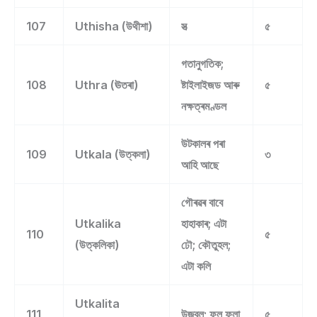
107
Uthisha (উথীশা)
সত্‍
৫
গতানুগতিক;
108
Uthra (ঊতৰা)
ষ্টাইলাইজড আৰু
৫
নক্ষত্ৰমণ্ডল
উটকালৰ পৰা
109
Utkala (উত্কলা)
৩
আহি আছে
গৌৰৱৰ বাবে
Utkalika
হাহাকাৰ; এটা
110
৫
(উত্কলিকা)
ঢৌ; কৌতুহল;
এটা কলি
Utkalita
111
উজ্বল; ফুল ফুলা
৫