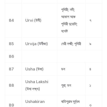
পৃথিৱী; নদী;
আকাশ আৰু
84
Urvi (উৰ্বী)
৭
পৃথিৱী দুয়োটা;
যথেষ্ট
85
Urvija (উৰ্বীজা)
দেৱী লক্ষ্মী; পৃথিৱী
৯
86
87
Usha (উষা)
ডন
৪
Usha Lakshi
88
পুৱা; ডন
১
(উষা লক্ষ্য)
Ushakiran
ৰাতিপুৱাৰ সূৰ্য্যৰ
89
৩