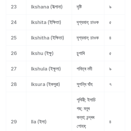
23
Ikshana (ইক্শানা)
দৃষ্টি
৯
24
Ikshita (ইক্ষিতা)
দৃশ্যমান; চাওক
৫
25
Ikshitha (ইক্ষিতা)
দৃশ্যমান; চাওক
৪
26
Ikshu (ইক্ষু)
চুপাৰি
৫
27
Ikshula (ইক্ষুলা)
পবিত্ৰ নদী
৯
28
Iksura (ইকসুরা)
সুগন্ধি ঘাঁহ
৭
পৃথিৱী; ইলাচি
গছ; মনুৰ
কন্যা; চন্দ্ৰৰ
29
Ila (ইলা)
৪
পোহৰ;