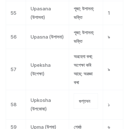
Upasana
পূজা; উপাসনা;
55
1
(উপাসনা)
ভক্তি
পূজা; উপাসনা;
56
Upasna (উপাসনা)
৯
ভক্তি
অৱহেলা কৰা;
Upeksha
অপেক্ষা কৰি
57
৯
(উপেক্ষা)
আছে; অৱজ্ঞা
কৰা
Upkosha
গুপ্তধন
58
১
(উপকোষা)
59
Upma (উপমা)
শ্ৰেষ্ঠ
৬