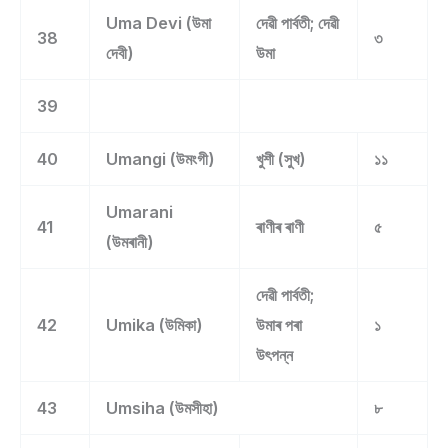
Uma Devi (উমা
দেৱী পাৰ্বতী; দেৱী
38
৩
দেবী)
উমা
39
40
Umangi (উমংগী)
খুশী (সুখ)
১১
Umarani
41
ৰাণীৰ ৰাণী
৫
(উমৰানী)
দেৱী পাৰ্বতী;
42
Umika (উমিকা)
উমাৰ পৰা
১
উৎপন্ন
43
Umsiha (উমসীহা)
৮