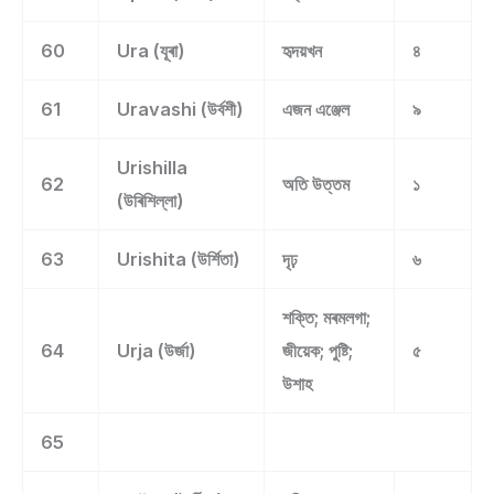
60
Ura (যূৰা)
হৃদয়খন
৪
61
Uravashi (উৰ্বশী)
এজন এঞ্জেল
৯
Urishilla
62
অতি উত্তম
১
(উৰিশিল্লা)
63
Urishita (উৰ্শিতা)
দৃঢ়
৬
শক্তি; মৰমলগা;
64
Urja (উৰ্জা)
জীয়েক; পুষ্টি;
৫
উশাহ
65