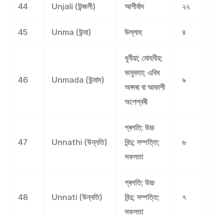
44
Unjali (উন্জলী)
আশীৰ্বাদ
২২
45
Unma (উন্মা)
উল্লাহ
৪
ধুনীয়া; মোহনীয়;
ভাবুকতা; এবিধ
46
Unmada (উন্মাদ)
৯
অপ্সৰা বা আকাশী
অপেশ্বৰী
প্ৰগতি; উচ্চ
47
Unnathi (উন্নতি)
বিন্দু; সম্পত্তি;
৬
সফলতা
প্ৰগতি; উচ্চ
48
Unnati (উন্নতি)
বিন্দু; সম্পত্তি;
৭
সফলতা