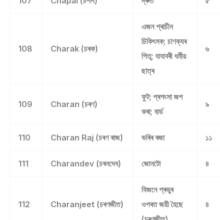
107
Chapal (চপল)
দ্ৰুত
৫
এজন প্ৰাচীন
চিকিৎসক; চাণক্যৰ
108
Charak (চৰক)
৬
পিতৃ; যাযাবৰী ধৰ্মীয়
ছাত্ৰ
ফুট; প্ৰশংসা জপ
109
Charan (চৰণ)
৯
কৰা; বাৰ্ড
110
Charan Raj (চৰণ ৰাজ)
ভৰিৰ ৰজা
১১
111
Charandev (চৰনদেব)
জোনটো
৪
যিজনে প্ৰভুৰ
112
Charanjeet (চৰণজীত)
ওপৰত জয়ী হৈছে
৪
(চৰণজীত)