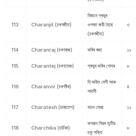
যিজনে প্ৰভুৰ
113
Charanjit (চৰণজীত)
ওপৰত জয়ী হৈছে
৩
(চৰণজীত)
114
Charanraj (চৰণৰাজ)
ভৰিৰ ৰজা
১১
115
Charantej (চৰণতেজ)
প্ৰভুৰ ভৰিৰ পোহৰ
৮
যি ভৰিত বেগী আৰু
116
Charanvir (চৰণবীৰ)
৪
সাহসী
117
Charatesh (চাৰাতেশ)
যতন লোৱা
১১
ভগৱান শিৱৰ তৃতীয়
118
Charchika (চৰ্চিকা)
৮
চকু শক্তি