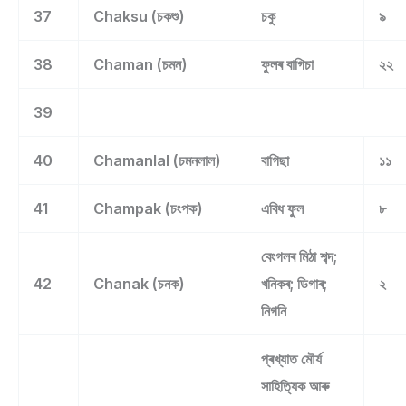
37
Chaksu (চকশু)
চকু
৯
38
Chaman (চমন)
ফুলৰ বাগিচা
২২
39
40
Chamanlal (চমনলাল)
বাগিছা
১১
41
Champak (চংপক)
এবিধ ফুল
৮
বেংগলৰ মিঠা শব্দ;
42
Chanak (চনক)
খনিকৰ; ডিগাৰ;
২
নিগনি
প্ৰখ্যাত মৌৰ্য
সাহিত্যিক আৰু