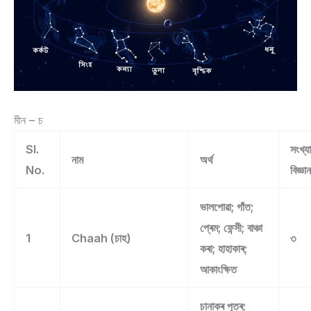
মীন – চ
Sl.
সংখ্য
নাম
অৰ্থ
No.
বিজ্ঞা
ভালপোৱা; গাঁত;
প্ৰেম; ফেন্সী; বাঞ্চা
1
Chaah (চাহ)
৩
কৰা; হাহাকাৰ;
আকাংক্ষিত
চানাকৰ পুত্ৰ;