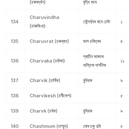
(চৰুবৰ্দ্ধন)
বৃদ্ধি কৰে
Charuvindha
134
সৌন্দৰ্য্যৰ বাবে চেষ্টা
১
(চাৰুবিংধা)
135
Charuvrat (চৰুব্ৰত)
ভাল চৰিত্ৰৰ
৪
প্ৰাচীন ভাৰতৰ
136
Charvaka (চৰ্বাকা)
১১
নাস্তিক দাৰ্শনিক
137
Charvik (চাৰ্বিক)
বুধিয়ক
৯
138
Charvikesh (চৰ্বীকেশ)
৫
139
Charvk (চৰ্বক)
বুধিয়ক
৯
140
Chashmum (চাশ্মুম)
মোৰ চকু দুটা
৫