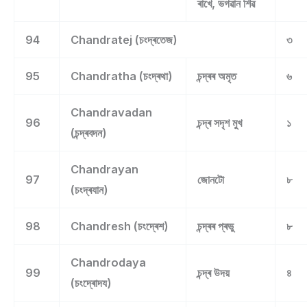
ৰাখে, ভগৱান শিৱ
94
Chandratej (চংদ্ৰতেজ)
৩
95
Chandratha (চংদ্ৰথা)
চন্দ্ৰৰ অমৃত
৬
Chandravadan
96
চন্দ্ৰ সদৃশ মুখ
১
(চন্দ্ৰবদন)
Chandrayan
97
জোনটো
৮
(চংদ্ৰযান)
98
Chandresh (চংদ্ৰেশ)
চন্দ্ৰৰ প্ৰভু
৮
Chandrodaya
99
চন্দ্ৰ উদয়
৪
(চংদ্ৰোদয)