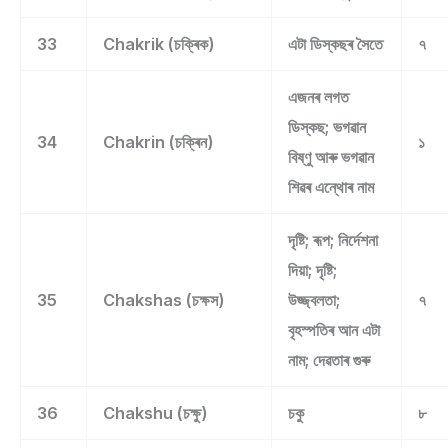
33
Chakrik (চক্ৰিক)
এটা ডিস্কছৰ সৈতে
৭
এজনৰ লগত
ডিস্কছ; ভগৱান
34
Chakrin (চক্ৰিন)
১
বিষ্ণু আৰু ভগৱান
শিৱৰ এন্থোৰ নাম
দৃষ্টি; ৰূপ; নিৰ্দেশনা
দিয়া; দৃষ্টি;
35
Chakshas (চক্ষস)
উজ্জ্বলতা;
৭
বৃহস্পতিৰ আন এটা
নাম; দেৱতাৰ গুৰু
36
Chakshu (চক্ষু)
চকু
৮