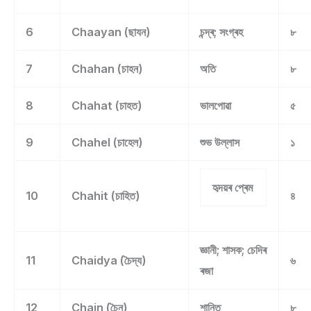
6
Chaayan (ছাযন)
চন্দ্ৰ; সংগ্ৰহ
৮
7
Chahan (চাহন)
অতি
৮
8
Chahat (চাহত)
ভালপোৱা
৫
9
Chahel (চাহেল)
শুভ উল্লাস
১
হৃদয়ৰ প্ৰেম
10
Chahit (চাহিত)
৪
জ্ঞানী; শাসক; চেদিৰ
11
Chaidya (চৈদ্য)
৬
ৰজা
12
Chain (চৈন)
শান্তি
৮