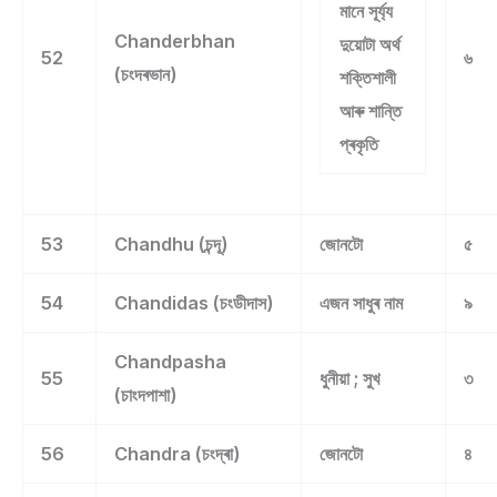
মানে সূৰ্য্য
Chanderbhan
দুয়োটা অৰ্থ
52
৬
(চংদৰভান)
শক্তিশালী
আৰু শান্তি
প্ৰকৃতি
53
Chandhu (চন্দূ)
জোনটো
৫
54
Chandidas (চংডীদাস)
এজন সাধুৰ নাম
৯
Chandpasha
55
ধুনীয়া ; সুখ
৩
(চাংদপাশা)
56
Chandra (চংদ্ৰা)
জোনটো
৪