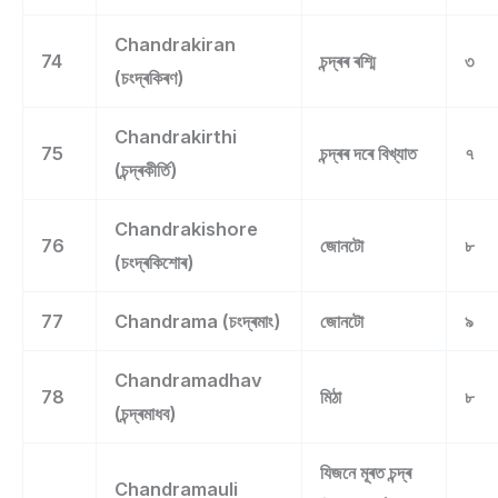
Chandrakiran
74
চন্দ্ৰৰ ৰশ্মি
৩
(চংদ্ৰকিৰণ)
Chandrakirthi
75
চন্দ্ৰৰ দৰে বিখ্যাত
৭
(চন্দ্ৰকীৰ্তি)
Chandrakishore
76
জোনটো
৮
(চংদ্ৰকিশোৰ)
77
Chandrama (চংদ্ৰমাং)
জোনটো
৯
Chandramadhav
78
মিঠা
৮
(চন্দ্ৰমাধব)
যিজনে মূৰত চন্দ্ৰ
Chandramauli