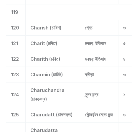
119
120
Charish (চাৰিশ)
গ্ৰেচ
৩
121
Charit (চৰিত)
মৰমৰ; ইতিহাস
৫
122
Charith (চৰিত)
মৰমৰ; ইতিহাস
৪
123
Charmin (চাৰ্মিন)
ক্ৰীড়া
৩
Charuchandra
124
সুন্দৰ চন্দ্ৰ
১
(চাৰুচংদ্ৰ)
125
Charudatt (চাৰুদত্ত)
সৌন্দৰ্য্যৰ সৈতে জন্ম
৬
Charudatta