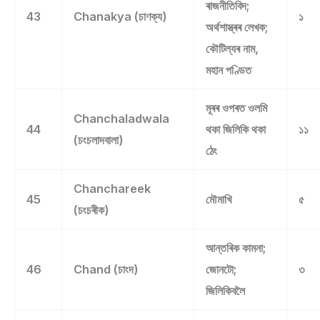
ৰাজনীতিবিদ;
43
Chanakya (চাণক্য)
১
অৰ্থশাস্ত্ৰৰ লেখক;
কৌটিল্যৰ নাম,
মহান পণ্ডিত
মূৰৰ ওপৰত ওলমি
Chanchaladwala
44
থকা জিলিকি থকা
১১
(চংচলাদবালা)
ঠেং
Chanchareek
45
মৌমাখি
৫
(চংচৰীক)
আন্তৰিক কামনা;
46
Chand (চাংদ)
জোনটো;
৩
জিলিকিবলৈ