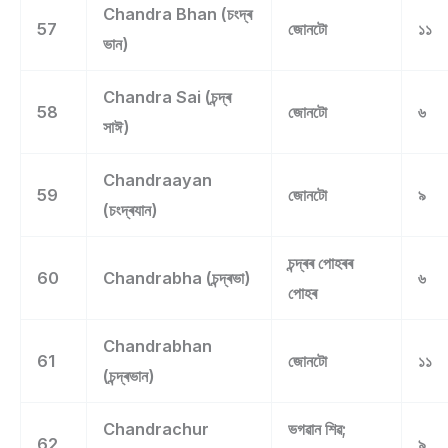
Chandra Bhan (চংদ্ৰ
57
জোনটো
১১
ভান)
Chandra Sai (চন্দ্ৰ
58
জোনটো
৬
সাঈ)
Chandraayan
59
জোনটো
৯
(চংদ্ৰযান)
চন্দ্ৰৰ পোহৰৰ
60
Chandrabha (চন্দ্ৰভা)
৬
পোহৰ
Chandrabhan
61
জোনটো
১১
(চন্দ্ৰভান)
Chandrachur
ভগৱান শিৱ;
62
৯