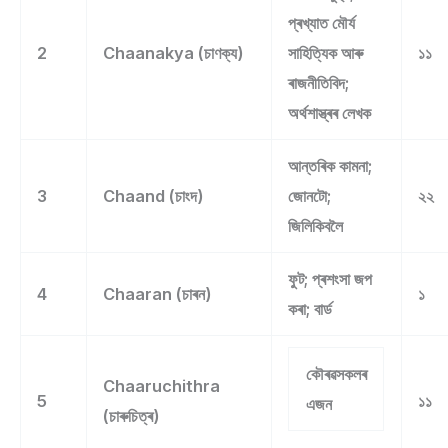
প্ৰখ্যাত মৌৰ্য
2
Chaanakya (চাণক্য)
সাহিত্যিক আৰু
১১
ৰাজনীতিবিদ;
অৰ্থশাস্ত্ৰৰ লেখক
আন্তৰিক কামনা;
3
Chaand (চাংদ)
জোনটো;
২২
জিলিকিবলৈ
ফুট; প্ৰশংসা জপ
4
Chaaran (চাৰন)
১
কৰা; বাৰ্ড
কৌৰৱসকলৰ
Chaaruchithra
5
১১
এজন
(চাৰুচিত্ৰ)