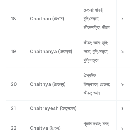
চেতনা; ধাৰণা;
18
Chaithan (চৈথান)
বুদ্ধিমত্তা;
১
জীৱনশক্তি; জীৱন
জীৱন; জ্ঞান; মুনি;
19
Chaithanya (চৈতন্যা)
আত্মা; বুদ্ধিমত্তা;
৯
বুদ্ধিমত্তা
ঐশ্বৰিক
20
Chaitnya (চৈতন্য)
উজ্জ্বলতা; চেতনা;
৯
জীৱন; জ্ঞান
21
Chaitreyesh (চৈত্ৰযেশ)
৪
পূজাৰ স্থান; মনৰ;
22
Chaitya (চৈত্য)
৪