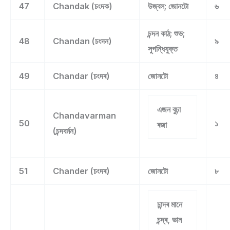
47
Chandak (চংদক)
উজ্বল; জোনটো
৬
চন্দন কাঠ; শুভ;
48
Chandan (চংদন)
৯
সুগন্ধিযুক্ত
49
Chandar (চংদৰ)
জোনটো
৪
এজন বুঢ়া
Chandavarman
50
১
ৰজা
(চন্দবৰ্মন)
51
Chander (চংদৰ)
জোনটো
৮
চান্দৰ মানে
চন্দ্ৰ, ভান