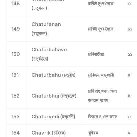
148
চাৰিটা মুখৰ সৈতে
৩
(চতুৰানন)
Chaturanan
149
চাৰিটা মুখৰ সৈতে
১১
(চতুৰানন)
Chaturbahave
150
চাৰিহাতীয়া
১১
(চতুৰ্বহাবে)
151
Chaturbahu (চতুৰ্বাহু)
চাৰিজন অস্ত্ৰধাৰী
৪
চাৰি বাহু থকা এজন
152
Chaturbhuj (চতুৰভুজ)
৪
ভগৱান গণেশ
153
Chaturvedi (চতুৰ্বেদী)
যিজনে ৪ বেদ জানে
৩
154
Chavrik (চাব্ৰিক)
বুধিয়ক
৯