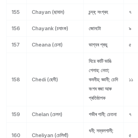
155
Chayan (ছাযান)
চন্দ্ৰ; সংগ্ৰহ
৭
156
Chayank (চযাংক)
জোনটো
৯
157
Cheana (চেনা)
ভাগ্যৰ প্ৰভু
৫
যিয়ে কাটি ভাঙি
পেলায়; নেতা;
158
Chedi (ছেদী)
কমনীয়; জ্ঞানী; চেদি
১১
বংশৰ ৰজা আৰু
প্ৰতিষ্ঠাপক
159
Chelan (চেলন)
গভীৰ পানী; চেতনা
৭
ধনী; সম্বলশালী;
160
Cheliyan (চেলিযাঁ)
৫