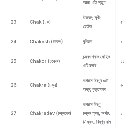
আত্মা; এটা স্তুপ
উজ্বল; সুখী;
23
Chak (চক)
৫
চেটেড
24
Chakesh (চকেশ)
বুধিয়ক
১
চন্দ্ৰৰ প্ৰতি মোহিত
25
Chakor (চকোৰ)
১১
এটি চৰাই
ভগৱান বিষ্ণুৰ এটা
26
Chakra (চক্ৰ)
৬
অস্ত্ৰ; বৃত্তাকাৰ
ভগৱান বিষ্ণু,
27
Chakradev (চক্ৰদেব)
চক্ৰৰ প্ৰভু, অৰ্থাৎ
১
ডিস্কছ, বিষ্ণুৰ নাম