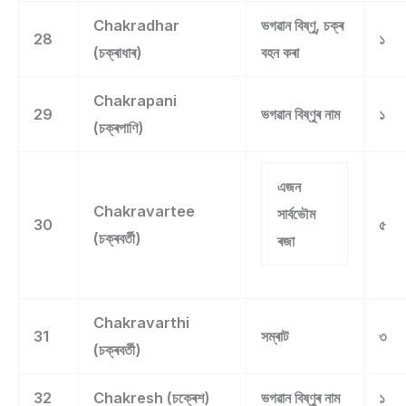
Chakradhar
ভগৱান বিষ্ণু, চক্ৰ
28
১
(চক্ৰাধাৰ)
বহন কৰা
Chakrapani
29
ভগৱান বিষ্ণুৰ নাম
১
(চক্ৰপাণি)
এজন
Chakravartee
সাৰ্বভৌম
30
৫
(চক্ৰবৰ্তী)
ৰজা
Chakravarthi
31
সম্ৰাট
৩
(চক্ৰবৰ্তী)
32
Chakresh (চক্ৰেশ)
ভগৱান বিষ্ণুৰ নাম
১