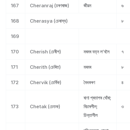
167
Cheranraj (চৰণৰাজ)
জীৱন
৬
168
Cherasya (চেৰাস্য)
৮
169
170
Cherish (চেৰীশ)
মৰমৰ যত্ন ল’বলৈ
৭
171
Cherith (চেৰিত)
মৰমৰ
৮
172
Chervik (চেৰ্বিক)
বৈধকৰণ
৪
ৰাণা প্ৰতাপৰ ঘোঁৰা;
173
Chetak (চেতক)
বিচাৰশীল;
৩
চিন্তাশীল