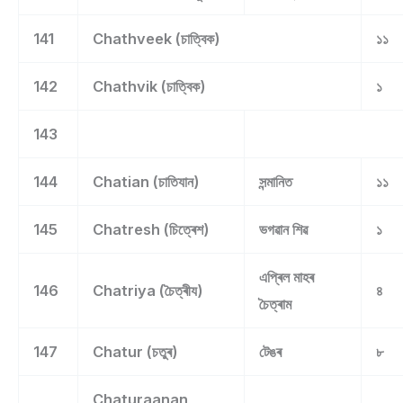
141
Chathveek (চাত্বিক)
১১
142
Chathvik (চাত্বিক)
১
143
144
Chatian (চাতিযান)
সন্মানিত
১১
145
Chatresh (চিত্ৰেশ)
ভগৱান শিৱ
১
এপ্ৰিল মাহৰ
146
Chatriya (চৈত্ৰীয)
৪
চৈত্ৰাম
147
Chatur (চতুৰ)
টেঙৰ
৮
Chaturaanan