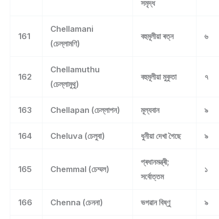
সমৃদ্ধ
Chellamani
161
বহুমূলীয়া ৰত্ন
৬
(চেল্লামণি)
Chellamuthu
162
বহুমূলীয়া মুকুতা
৭
(চেল্লামুথু)
163
Chellapan (চেল্লাপন)
মূল্যবান
৯
164
Cheluva (চেলুবা)
ধুনীয়া দেখা গৈছে
৯
প্ৰধানমন্ত্ৰী;
165
Chemmal (চেম্মল)
১
সৰ্বোত্তম
166
Chenna (চেননা)
ভগৱান বিষ্ণু
৯