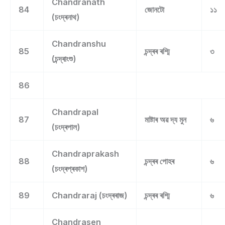
Chandranath
84
জোনটো
১১
(চংদ্ৰনাথ)
Chandranshu
85
চন্দ্ৰৰ ৰশ্মি
৩
(চন্দ্ৰাংশু)
86
Chandrapal
87
মাষ্টাৰ অৱ দ্য মুন
৬
(চংদ্ৰপাল)
Chandraprakash
88
চন্দ্ৰৰ পোহৰ
৬
(চংদ্ৰপ্ৰকাশ)
89
Chandraraj (চংদ্ৰৰাজ)
চন্দ্ৰৰ ৰশ্মি
৬
Chandrasen