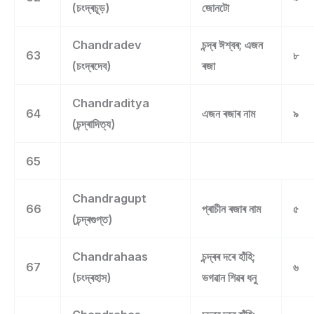
(চংদ্ৰচূড়)
জোনটো
Chandradev
চন্দ্ৰ ঈশ্বৰ; এজন
63
৮
(চংদ্ৰদেব)
ৰজা
Chandraditya
64
এজন ৰজাৰ নাম
৯
(চন্দ্ৰাদিত্য)
65
Chandragupt
66
প্ৰাচীন ৰজাৰ নাম
৫
(চন্দ্ৰগুপ্ত)
Chandrahaas
চন্দ্ৰৰ দৰে হাঁহি;
67
৬
(চংদ্ৰহাস)
ভগৱান শিৱৰ ধনু