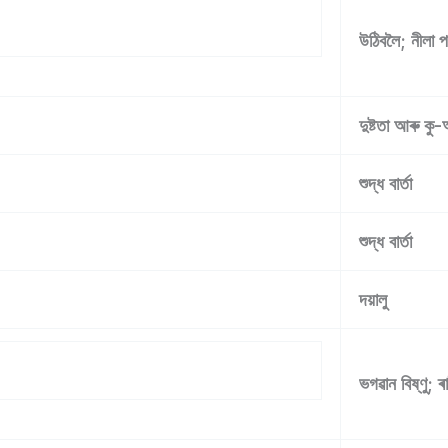
উঠিবলৈ; নীলা প
দুষ্টতা আৰু কু
শুদ্ধ বাৰ্তা
শুদ্ধ বাৰ্তা
দয়ালু
ভগৱান বিষ্ণু; ৰ