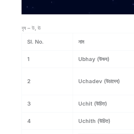
বৃষ – উ, ঊ
Sl. No.
নাম
1
Ubhay (উভয)
2
Uchadev (উচাদেব)
3
Uchit (উচিত)
4
Uchith (উচিত)