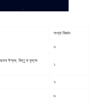
সংখ্যা বিজ্ঞান
৩
চ্চতৰ ঈশ্বৰ; বিষ্ণু বা কৃষ্ণৰ
১
৭
৬