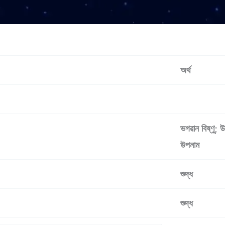
অৰ্থ
ভগৱান বিষ্ণু; উ
উপনাম
শুদ্ধ
শুদ্ধ