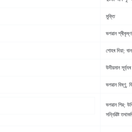
মুক্তি
ভগৱান শ্ৰীকৃষ্
পোহৰ দিয়া; বান
উদীয়মান সূৰ্য্যৰ 
ভগৱান বিষ্ণু,
ভগৱান শিৱ; উৰি 
সন্নিৱিষ্ট তথা