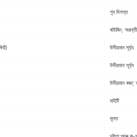
পূব দিগন্ত
ৰাইজিং; অৱন্ত
াঁ)
উদীয়মান সূৰ্য্য
উদীয়মান সূৰ্য্য
উদীয়মান ৰজা; 
মাইটি
মূলত
দুষ্টতা আৰু কু