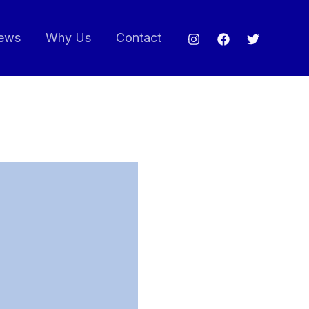
ews
Why Us
Contact