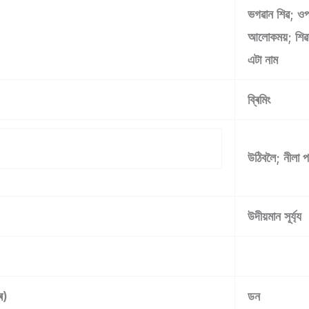
ভগৱান শিৱ; ওপ
আলোকময়; শিৱৰ 
এটা নাম
ব্ৰিমিং
উঠিবলৈ; নীলা প
উদীয়মান সূৰ্য্য
ৰ)
ডন