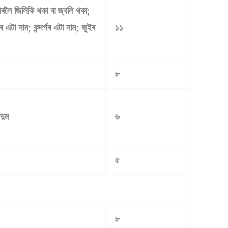
ৰলৈ জিলিকি থকা বা জ্বলি থকা;
এটা নাম; কন্দৰ্পৰ এটা নাম; জুইৰ
১১
৮
দুম
৬
৫
৮