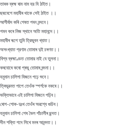
তাৰক ব্ৰহ্ম ৰাম নাম হয় যি ঠাইত।
ছদ্মবেশে মহাবীৰ থাকে সেই ঠাইত ।।
আশীৰ্বাদ কৰি শেষত পবন নন্দনে।
গমন কৰে নিজ স্থানে অতি মহানন্দে।।
মহাবীৰ ৰূপে তুমি ত্রিভুবন খ্যাত।
অসংখ্যাত প্রণাম তোমাৰ দুই চৰণত।।
বিশ্ব ব্ৰহ্মাণ্ডত তোমার নাই যে তুলনা।
কৰযোৰে কৰো প্ৰভু তোমাৰ বন্দনা।।
হনুমান চালিশা যিজনে পঢ়ে শুনে।
ত্ৰিভুৱনত পাপে তেওঁক স্পৰ্শকে নকৰে।।
ভক্তিভাবে এই চালিশা যিজনে পঢ়িব।
ৰোগ-শোক-দুঃখ তেওঁৰ অৱশ্যে গুচিব।
হনুমান চালিশা শেষ ভৈল পাঁচালীৰ ছন্দত।
দীন শক্তি পদে লিখে মনৰ আনন্দত।।