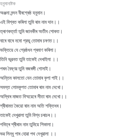
হনুমানাষ্টক
অঞ্জনা নন্দন বীৰশ্ৰেষ্ঠ হনুমান।
এই বিশ্বত কৰিলা তুমি ৰাম নাম দান।।
ত্ৰাণকৰ্ত্তা তুমি জানকীৰ অতীব শোকত।
বাৰে বাৰে নমো প্রভু তোমাৰ চৰণত।।
ভক্তিয়ে যে শ্রেষ্ঠধন প্ৰমাণ কৰিলা।
তিনি ভূৱনত তুমি তাকেই দেখাইলা ।।
পৰম বৈষ্ণৱ তুমি বজৰঙ্গী গোসাই।
অন্তিম কালতো যেন তোমাৰ কৃপা পাই।।
সমস্ত লোমকূপত তোমাৰ ৰাম নাম দেখো।
অস্থিৰ মাজত বিস্ময়েৰে সীতা ৰাম দেখো।।
শ্ৰীৰামত কৈয়ো ৰাম নাম অতি শক্তিধৰ।
তাকেই দেখুৱালা তুমি বিশ্ব চৰাচৰ।।
পবিত্ৰ শ্ৰীৰাম নাম তুমিয়ে শিকালা।
ভৱ সিন্ধু পাৰ হোৱা পথ দেখুৱালা ।।