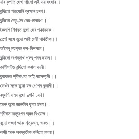
যাৰ কৃপাত দেখা পালো এই ভৱ সংসাৰ ।
বন্দিলো পদ্মযোনি ব্ৰহ্মাৰ চৰণ।
বন্দিলো বৈকুণ্ঠৰ দেৱ-নাৰায়ণ ।।
কৈলাশ শিখৰত বন্দো দের পঞ্চাননক।
তেওঁ সঙ্গে বন্দো আই দেৱী পার্বতীক।।
অষ্টবসু নৱগ্ৰহ দশ-দিশপাল।
বন্দিলো জগন্নাথ প্রভু পৰম দয়াল।।
কালীঘাটত বন্দিলো কৰাল বদনী।
বৃন্দাবনত শ্ৰীৰাধাক আই ৰাসেশ্বৰী।।
তেওঁৰ সতে বন্দো যত গোপৰ কুমাৰী।।
ৰঘুমণি ৰামৰ বন্দো দুখনি চৰণ।
আৰু বন্দো জানকীৰ যুগল চৰণ।।
শ্ৰীৰাম অনুজগণ ভূৱন বিখ্যাত।
বন্দো লক্ষ্মণ আৰু শত্রুঘ্ন, ভৰত।।
লক্ষ্মী আৰু সৰস্বতীক কৰিলো বন্দনা।