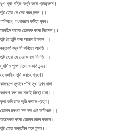
ধূপ-ধূনা-বন্তি-কৰ্পূৰ কৰো প্রজ্জ্বলন।
তুষ্ট হোৱা হে দেৱ পৱন নন্দন ।।
পাণিশংখ, গংগাজলে কৰিয়া পূৰণ ৷
আৰতিৰ কালত তোমাক কৰো নিবেদন।।
তুষ্ট হৈ তুমি কৰা আমাৰ উপকাৰ।।
ৰক্তবর্ণ বস্ত্ৰ দি কৰিছো আৰতি ।
তুষ্ট হোৱা হে দেৱ জনাও মিনতি।।
সুবাসিত পুষ্প দিলো ভকতি চন্দন।
হে মহাবীৰ তুমি কৰাহে গ্ৰহণ।।
কালৰূপে সূতাৰে গাঁথি সুখ-দুখৰ মালা।
কৰ্মৰূপ ফল সহ সজাই দিছো ডলা।।
কৃপা কৰি তাক তুমি কৰাহে গ্রহণ।
তোমাৰ চৰণত সদা ৰত এই অকিঞ্চন।।
অৱশেষত কৰো তোমাৰ চামৰ ব্যজন।
তুষ্ট হোৱা ভক্তবীৰ পৱন নন্দন।।