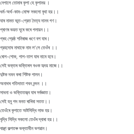
নেপালে তোমাৰ কৃপা হে কৃপাময় ।
ধর্ম-অর্থ-কাম-মোক্ষ সকলো বৃথা হয়।।
যাৰ নামত ভূত-প্রেত দৈত্য দানব গণ।
প্ৰাণৰ ভয়ত দূৰে কৰে পলায়ন।।
গ্ৰহ শ্রেষ্ঠ শনিৰাজ গুণে বশ যাৰ।
গ্রহদোষ নাথাকে নাম ল’লে তেওঁৰ ।।
ৰোগ-শোক, পাপ-তাপ যাৰ নামে হবে।
সেই ভক্তৰ ভক্তিৰস বওক হৃদয় মাজে।।
দুষ্টক দমন কৰা শিষ্টক পালন।
অনাথৰ গতিদাতা পবন নন্দন ।।
সাধনা ও ভক্তিতত্ত্ব যাৰ সৰ্বজ্ঞাত।
সেই হনু পদ মনত ৰাখিবা সতত।।
তেওঁৰে কৃপাতে অষ্টসিদ্ধি লাভ হয়।
বৃদ্ধি সিদ্ধি সকলো তেওঁৰ দ্বাৰা হয়।।
বাঞ্ছা কল্পতৰু ভক্তাধীন ভগৱান।