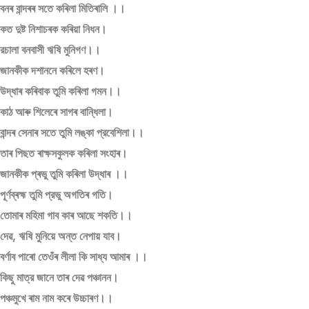
বনৰ বান্দৰৰ সতে কৰিলা মিতিৰালি ।।
কত দুষ্ট নিশাচৰক কৰিয়া নিধন।
রচালা বনবাসী ঋষি মুনিগণ।।
জানকীক দশাননে কৰিলে হৰণ।
উদ্ধাৰ কৰিবাক তুমি কৰিলা গমন।।
কাঠ আৰু শিলেৰে সাগৰ বান্ধিলা।
বান্দৰ সেনাৰ সতে তুমি লঙ্কা প্রবেশিলা।।
তাৰ পিছত ৰাক্ষসকুলক কৰিলা সংহাৰ।
জানকীক প্ৰভু তুমি কৰিলা উদ্ধাৰ ।।
পূর্ণব্ৰহ্ম তুমি প্রভু অগতিৰ গতি।
তোমাৰ মহিমা গাব কাৰ আছে শকতি।।
দেৱ, ঋষি মুনিয়ে অন্ত নেপায় যাব।
বৰ্ণাব পাৰো তেওঁৰ লীলা কি সাধ্য আমাৰ ।।
কিছু মাত্র জানে তাৰ দেৱ পঞ্চানন।
পঞ্চমুখে ৰাম নাম কৰে উচ্চাৰণ।।