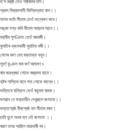
হ’ল মন্ত্ৰী তেওঁ শ্ৰীৰামৰ দাস।
প্রবল বিক্রমশালী কিস্কিন্ধাত বাস।।
সাগৰ লংঘি সীতাৰ তেওঁ অন্বেষণ কৰে।
লঙ্কা দগ্ধ কৰি সীতাৰ সমাচাৰ আনে।।
মহাবীৰ সুপণ্ডিত তেওঁ বজৰঙ্গী।
কুমতিৰ ধ্বংসকাৰী সুমতিৰ সঙ্গী।।
সোণৰ বৰণ দেহ ৰক্তাক্ত বসুন।
সুবৰ্ণ কুণ্ডল যাৰ কৰ্ণ আভৰণ ৷৷
ৰাম জয়ধ্বজা শোভে বজ্রসম হাতে।
দুষ্টৰ শাস্তিৰ বাবে গদা শোভে কান্ধে।।
ভক্তিৰে বান্ধিলে তেওঁ ৰঘুনাথ ৰামক।
ভগৱান যে ভক্তাধীন দেখুৱালে জগতক।।
ভক্তশ্রেষ্ঠ বীৰশ্ৰেষ্ঠ হল সীতাৰ বৰত।
চাৰি যুগে অমৰ হল এই জগতত ।।
ৰাৱণ তনয় আছিল মায়াধাৰী বৰ।