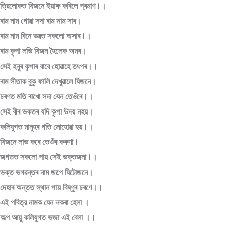
ত্রিলোকত যিজনে ইয়াক কৰিলে প্ৰমাণ।।
ৰাম নাম গোৱা সদা ৰাম নাম সাৰ।
ৰাম নাম বিনে ভৱত সকলো অসাৰ।।
ৰাম কৃপা লভি যিজন হৈলেক অমৰ।
সেই হনুৰ কৃপাৰ বাবে হোৱাহে তৎপৰ।।
ৰাম সীতাক বুকু ফালি দেখুৱালে যিজনে।
চৰণত মতি ৰাখো সদা যেন তেওঁৰে।।
সেই বীৰ ভকতৰ যদি কৃপা উদয় নহয়।
কলিযুগত মানুহৰ গতি নোহোৱা হয়।।
যিজনে লাভ কৰে তেওঁৰ কৰুণা।
জগতত সকলো পায় সেই ভক্তজনা।।
ভক্ত ভগৱন্তৰ নাম জপে যিটোজনে।
দেহাৰ অন্তত স্থান পায় বিষ্ণুৰ চৰণে।।
এই পবিত্র নামক যেন নকৰা হেলা ।
অল্প আয়ু কলিযুগত ভজা এই বেলা ।।