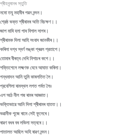
শ্ৰীহনুমানৰ স্তুতি
নমো তযু মহাবীৰ পৱন নন্দন।
শ্রেষ্ঠ ভক্ত শ্ৰীৰামৰ অতি বিচক্ষণ।।
জাপ মাৰি হলা পাৰ বিশাল সাগৰ।
শ্ৰীৰামক দিলা আহি সংবাদ জানকীৰ।।
কৰিলা দগ্ধ স্বর্ণ লঙ্কা প্ৰৱল প্রতাপে।
তোমাৰ বীৰত্ব দেখি নিশাচৰ কপে।।
শক্তিশেলে লক্ষ্মণক যেবে আঘাত কৰিলা।
গন্ধমাদন আনি তুমি কাষলতিত লৈ।
প্রবেশিলা ৰামস্থল লগত পৰ্বত লৈ৷৷
এশ আঠ নীল পদ্ম ৰামৰ আজ্ঞাত।
ভক্তিভাৱে আনি দিলা শ্ৰীৰামৰ হাতত।।
ভৱানীক পূজে ৰামে সেই ফুলেৰে।
ৰাৱণ বধৰ বৰ লভিলা সত্বৰে।।
পাতালত আছিল অহি ৰাৱণ নন্দন।