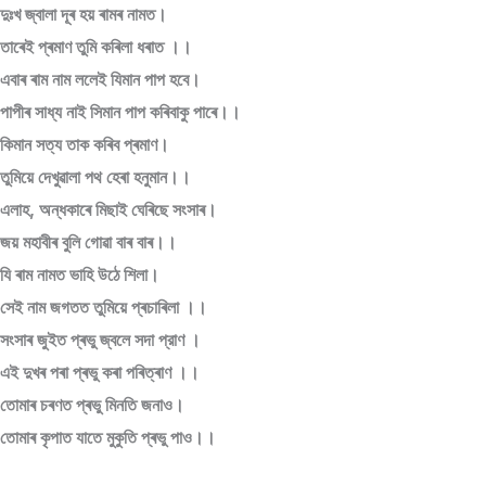
দুঃখ জ্বালা দূৰ হয় ৰামৰ নামত।
তাৰেই প্ৰমাণ তুমি কৰিলা ধৰাত ।।
এবাৰ ৰাম নাম ললেই যিমান পাপ হবে।
পাপীৰ সাধ্য নাই সিমান পাপ কৰিবাকু পাৰে।।
কিমান সত্য তাক কৰিব প্ৰমাণ।
তুমিয়ে দেখুৱালা পথ হেৰা হনুমান।।
এলাহ, অন্ধকাৰে মিছাই ঘেৰিছে সংসাৰ।
জয় মহাবীৰ বুলি গোৱা বাৰ বাৰ।।
যি ৰাম নামত ভাহি উঠে শিলা।
সেই নাম জগতত তুমিয়ে প্ৰচাৰিলা ।।
সংসাৰ জুইত প্ৰভু জ্বলে সদা প্রাণ ।
এই দুখৰ পৰা প্ৰভু কৰা পৰিত্ৰাণ ।।
তোমাৰ চৰণত প্ৰভু মিনতি জনাও।
তোমাৰ কৃপাত যাতে মুকুতি প্ৰভু পাও।।