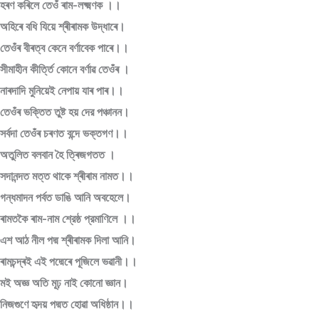
হৰণ কৰিলে তেওঁ ৰাম-লক্ষ্মণক ।।
অহিৰে বধি যিয়ে শ্ৰীৰামক উদ্ধাৰে।
তেওঁৰ বীৰত্ব কেনে বর্ণাবেক পাৰে।।
সীমাহীন কীৰ্ত্তি কোনে বৰ্ণাৱ তেওঁৰ ।
নাৰদাদি মুনিয়েই নেপায় যাৰ পাৰ।।
তেওঁৰ ভক্তিত তুষ্ট হয় দের পঞ্চানন।
সৰ্বদা তেওঁৰ চৰণত বন্দে ভক্তগণ।।
অতুলিত বলবান হৈ ত্ৰিজগতত ।
সদানন্দত মত্ত থাকে শ্ৰীৰাম নামত।।
গন্ধমাদন পর্বত ডাঙি আনি অবহেলে।
ৰামতকৈ ৰাম-নাম শ্রেষ্ঠ প্রমাণিলে ।।
এশ আঠ নীল পদ্ম শ্ৰীৰামক দিলা আনি।
ৰামচন্দ্ৰই এই পদ্মেৰে পূজিলে ভৱানী।।
মই অজ্ঞ অতি মূঢ় নাই কোনো জ্ঞান।
নিজগুণে হৃদয় পদ্মত হোৱা অধিষ্ঠান।।