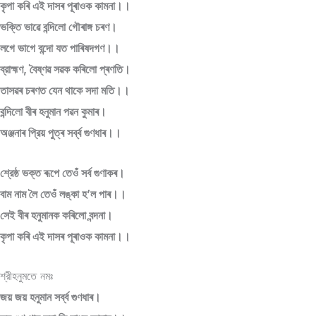
কৃপা কৰি এই দাসৰ পূৰাওক কামনা।।
ভক্তি ভাৱে বন্দিলো গৌৰাঙ্গ চৰণ।
লগে ভাগে বন্দো যত পাৰিষদগণ।।
ব্রাহ্মণ, বৈষ্ণৱ সৱক কৰিলো প্ৰণতি।
তাসৱৰ চৰণত যেন থাকে সদা মতি।।
বন্দিলো বীৰ হনুমান পৱন কুমাৰ।
অঞ্জনাৰ প্রিয় পুত্ৰ সৰ্ব্ব গুণধাৰ।।
শ্রেষ্ঠ ভক্ত ৰূপে তেওঁ সর্ব গুণাকৰ।
বাম নাম লৈ তেওঁ লঙ্কা হ’ল পাৰ।।
সেই বীৰ হনুমানক কৰিলো বন্দনা।
কৃপা কৰি এই দাসৰ পূৰাওক কামনা।।
শ্রীহনুমতে নমঃ
জয় জয় হনুমান সৰ্ব্ব গুণধাৰ।