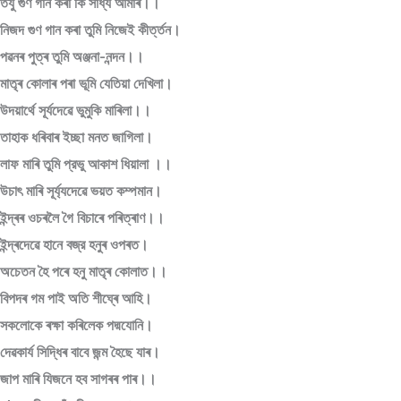
তযু গুণ গান কৰা কি সাধ্য আমাৰ।।
নিজদ গুণ গান কৰা তুমি নিজেই কীৰ্ত্তন।
পৱনৰ পুত্ৰ তুমি অঞ্জনা-নন্দন।।
মাতৃৰ কোলাৰ পৰা ভূমি যেতিয়া দেখিলা।
উদয়ার্থে সূর্যদেৱে ভুমুকি মাৰিলা।।
তাহাক ধৰিবাৰ ইচ্ছা মনত জাগিলা।
লাফ মাৰি তুমি প্রভু আকাশ ধিয়ালা ।।
উচাৎ মাৰি সূৰ্য্যদেৱে ভয়ত কম্পমান।
ইন্দ্ৰৰ ওচৰলৈ গৈ বিচাৰে পৰিত্ৰাণ।।
ইন্দ্ৰদেৱে হানে বজ্র হনুৰ ওপৰত।
অচেতন হৈ পৰে হনু মাতৃৰ কোলাত।।
বিপদৰ গম পাই অতি শীঘ্ৰে আহি।
সকলোকে ৰক্ষা কৰিলেক পদ্মযোনি।
দেৱকাৰ্য সিদ্ধিৰ বাবে জন্ম হৈছে যাৰ।
জাপ মাৰি যিজনে হব সাগৰৰ পাৰ।।