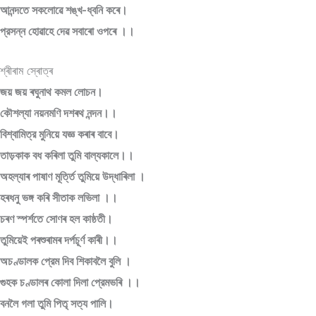
আনন্দতে সকলোৱে শঙ্খ-ধ্বনি কৰে।
প্রসন্ন হোৱাহে দেৱ সবাৰো ওপৰে ।।
শ্ৰীৰাম স্ৰোত্ৰ
জয় জয় ৰঘুনাথ কমল লোচন।
কৌশল্যা নয়নমণি দশৰথ নন্দন।।
বিশ্বামিত্র মুনিয়ে যজ্ঞ কৰাৰ বাবে।
তাড়কাক বধ কৰিলা তুমি বাল্যকালে।।
অহল্যাৰ পাষাণ মূৰ্ত্তি তুমিয়ে উদ্ধাৰিলা ।
হৰধনু ভঙ্গ কৰি সীতাক লভিলা ।।
চৰণ স্পৰ্শতে সোণৰ হল কাষ্ঠতী।
তুমিয়েই পৰশুৰামৰ দৰ্পচূৰ্ণ কাৰী।।
অচণ্ডালক প্রেম দিব শিকাবলৈ বুলি ।
গুহক চণ্ডালৰ কোলা দিলা প্রেমভৰি ।।
বনলৈ গলা তুমি পিতৃ সত্য পালি।